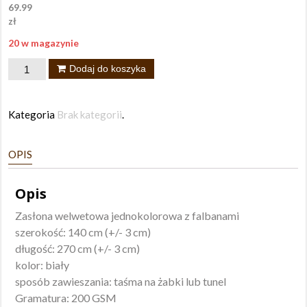
69.99
zł
20 w magazynie
ilość
Dodaj do koszyka
Zasłona
Carli
Kategoria
Brak kategorii
.
140x270
taśma
OPIS
Opis
Zasłona welwetowa jednokolorowa z falbanami
szerokość: 140 cm (+/- 3 cm)
długość: 270 cm (+/- 3 cm)
kolor: biały
sposób zawieszania: taśma na żabki lub tunel
Gramatura: 200 GSM