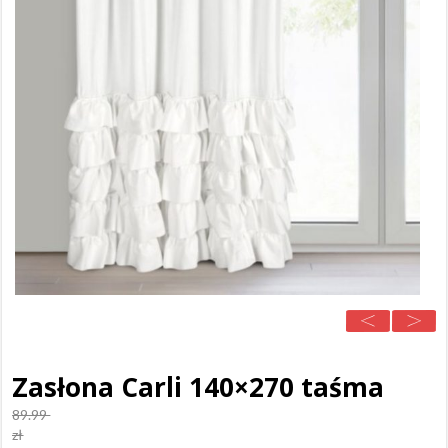
Zasłona Carli 140×270 taśma
89.99
zł