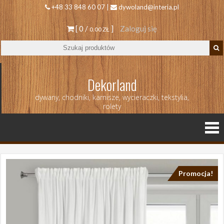
+48 33 848 60 07 |
dywoland@interia.pl
[ 0 /
]
Zaloguj się
0.00 ZŁ
Dekorland
dywany, chodniki, karnisze, wycieraczki, tekstylia,
rolety
Promocja!