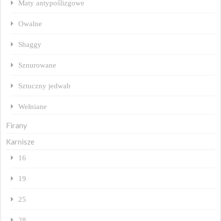
Maty antypoślizgowe
Owalne
Shaggy
Sznurowane
Sztuczny jedwab
Wełniane
Firany
Karnisze
16
19
25
28