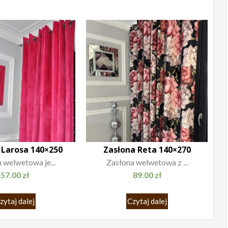
 Larosa 140×250
Zasłona Reta 140×270
 welwetowa je...
Zasłona welwetowa z ...
57.00
zł
89.00
zł
zytaj dalej
Czytaj dalej