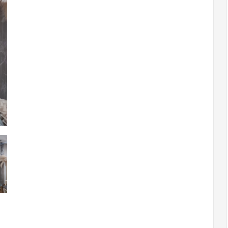
140x270
taśma