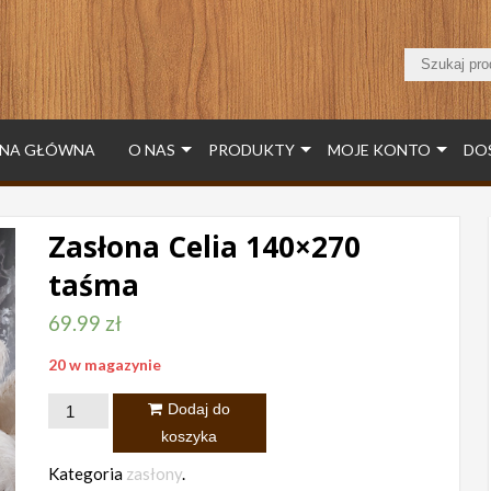
NA GŁÓWNA
O NAS
PRODUKTY
MOJE KONTO
DO
Zasłona Celia 140×270
taśma
69.99
zł
20 w magazynie
ilość
Dodaj do
Zasłona
koszyka
Celia
Kategoria
zasłony
.