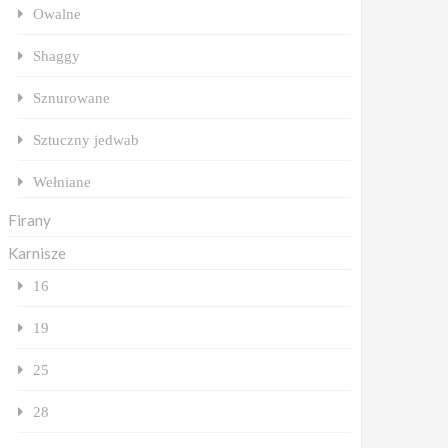
Owalne
Shaggy
Sznurowane
Sztuczny jedwab
Wełniane
Firany
Karnisze
16
19
25
28