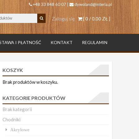
+48 33 848 60 07 |
dywoland@interia.pl
Zaloguj się
[ 0 /
0.00 ZŁ
]
STAWA I PŁATNOŚĆ
KONTAKT
REGULAMIN
KOSZYK
Brak produktów w koszyku.
KATEGORIE PRODUKTÓW
Brak kategorii
Chodniki
Akrylowe