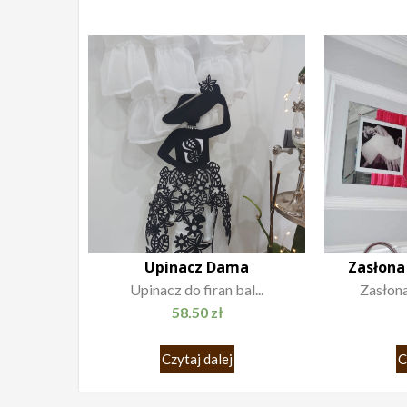
Upinacz Dama
Zasłona
Upinacz do firan bal...
Zasłona
58.50
zł
Czytaj dalej
C