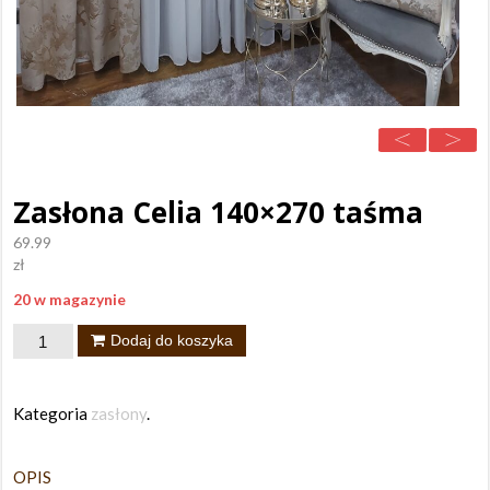
Zasłona Celia 140×270 taśma
69.99
zł
20 w magazynie
ilość
Dodaj do koszyka
Zasłona
Celia
Kategoria
zasłony
.
140x270
taśma
OPIS