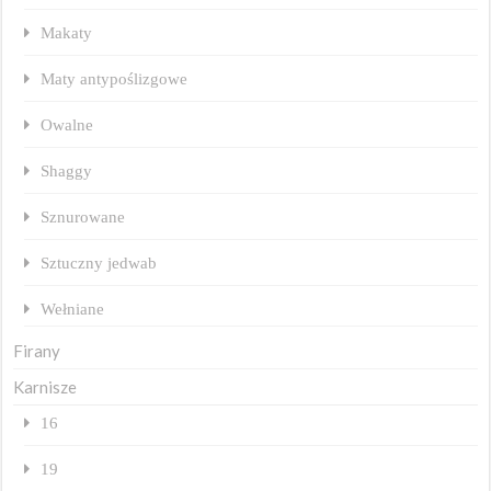
Makaty
Maty antypoślizgowe
Owalne
Shaggy
Sznurowane
Sztuczny jedwab
Wełniane
Firany
Karnisze
16
19