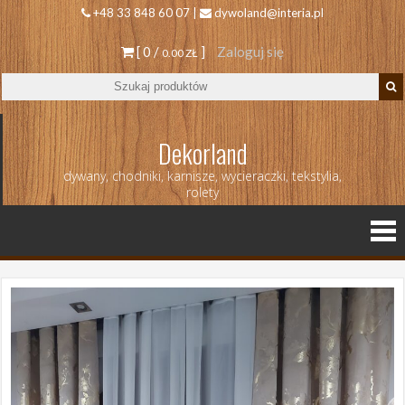
+48 33 848 60 07 |
dywoland@interia.pl
[ 0 /
]
Zaloguj się
0.00 ZŁ
Dekorland
dywany, chodniki, karnisze, wycieraczki, tekstylia,
rolety