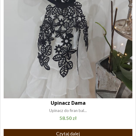
Upinacz Dama
Upinacz do firan bal...
58.50
zł
Czytaj dalej