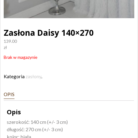
Zasłona Daisy 140×270
139.00
zł
Brak w magazynie
Kategoria
zasłony
.
OPIS
Opis
szerokość: 140 cm (+/- 3 cm)
długość: 270 cm (+/- 3 cm)
kolor: biała