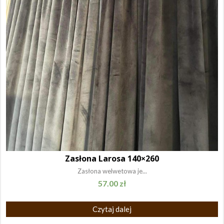
Zasłona Larosa 140×260
Zasłona welwetowa je...
57.00
zł
Czytaj dalej