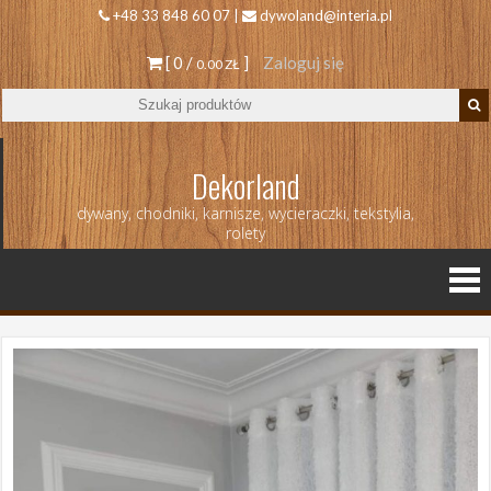
+48 33 848 60 07 |
dywoland@interia.pl
[ 0 /
]
Zaloguj się
0.00 ZŁ
Dekorland
dywany, chodniki, karnisze, wycieraczki, tekstylia,
rolety