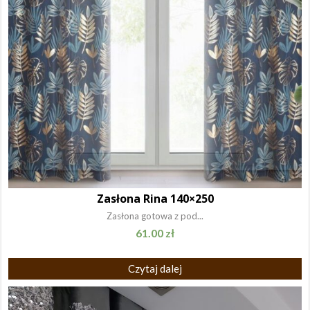
Zasłona Rina 140×250
Zasłona gotowa z pod...
61.00
zł
Czytaj dalej