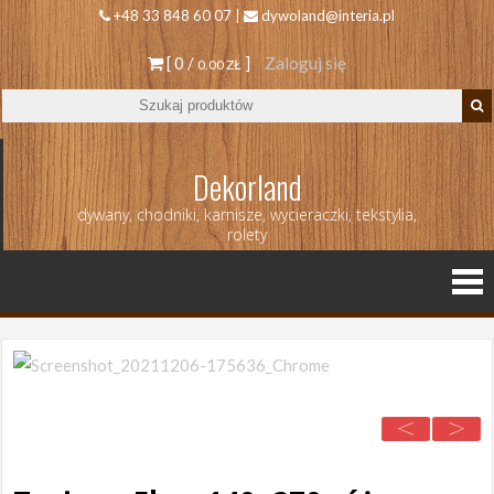
+48 33 848 60 07 |
dywoland@interia.pl
[ 0 /
]
Zaloguj się
0.00 ZŁ
Dekorland
dywany, chodniki, karnisze, wycieraczki, tekstylia,
rolety