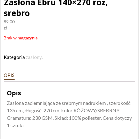
Zasłona Ebru 140×270 róż,
srebro
89.00
zł
Brak w magazynie
Kategoria
zasłony
.
OPIS
Opis
Zasłona zaciemniająca ze srebrnym nadrukiem , szerokość:
135 cm, długość: 270 cm, kolor RÓŻOWY/SREBRNY.
Gramatura: 230 GSM. Skład: 100% poliester. Cena dotyczy
1 sztuki