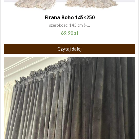
Firana Boho 145×250
szerokość: 145 cm (+...
69.90
zł
Czytaj dalej