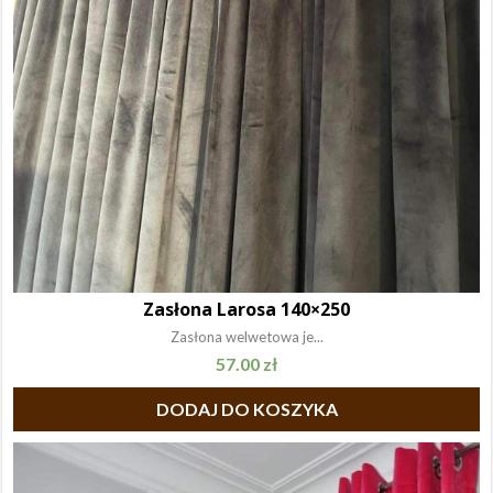
Zasłona Larosa 140×250
Zasłona welwetowa je...
57.00
zł
DODAJ DO KOSZYKA