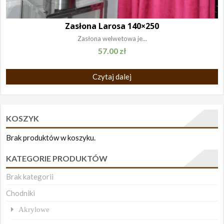
Zasłona Larosa 140×250
Zasłona welwetowa je...
57.00
zł
Czytaj dalej
KOSZYK
Brak produktów w koszyku.
KATEGORIE PRODUKTÓW
Brak kategorii
Chodniki
Akrylowe