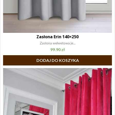
Zasłona Erin 140×250
Zasłona welwetowa je...
99.90
zł
DODAJ DO KOSZYKA