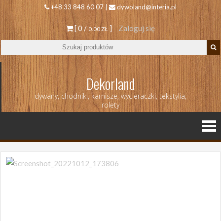
+48 33 848 60 07 |
dywoland@interia.pl
[ 0 /
]
Zaloguj się
0.00 ZŁ
Dekorland
dywany, chodniki, karnisze, wycieraczki, tekstylia,
rolety