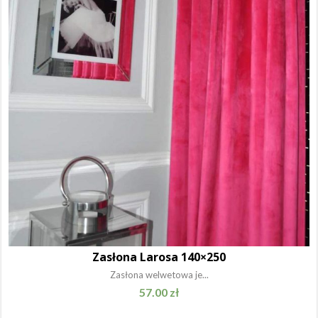
Zasłona Larosa 140×250
Zasłona welwetowa je...
57.00
zł