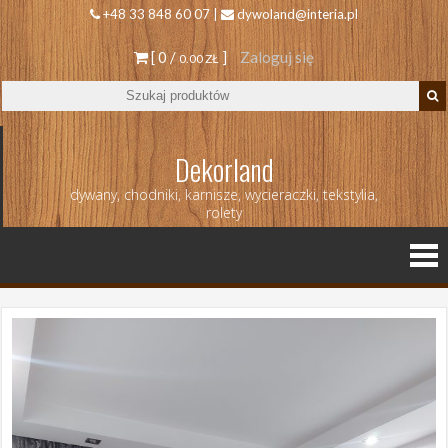
+48 33 848 60 07 |
dywoland@interia.pl
[ 0 /
]
Zaloguj się
0.00 ZŁ
Dekorland
dywany, chodniki, karnisze, wycieraczki, tekstylia,
rolety