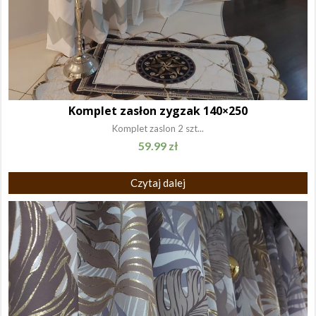
Komplet zasłon zygzak 140×250
Komplet zaslon 2 szt...
59.99
zł
Czytaj dalej