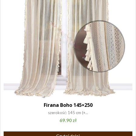
Firana Boho 145×250
szerokość: 145 cm (+...
69.90
zł
Czytaj dalej