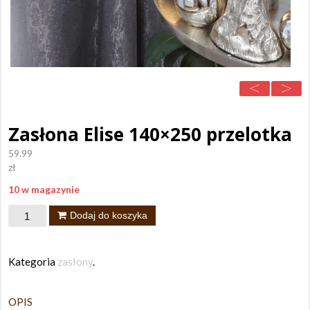
Zasłona Elise 140×250 przelotka
59.99
zł
10 w magazynie
ilość
Dodaj do koszyka
Zasłona
Elise
Kategoria
zasłony
.
140x250
przelotka
OPIS