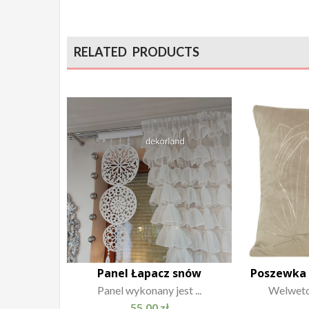
RELATED PRODUCTS
Panel Łapacz snów
Poszewka B
Panel wykonany jest ...
Welweto
55.00
zł