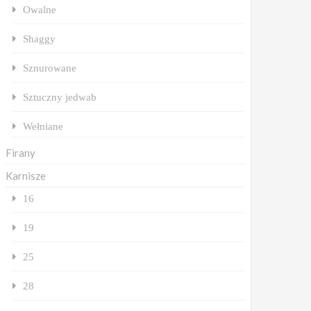
Owalne
Shaggy
Sznurowane
Sztuczny jedwab
Wełniane
Firany
Karnisze
16
19
25
28