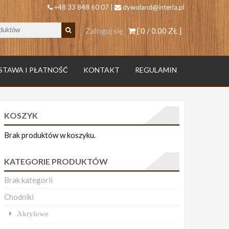
+48 33 848 60 07 |
dywoland@interia.pl
Zaloguj się
[ 0 /
0.00 ZŁ
]
STAWA I PŁATNOŚĆ
KONTAKT
REGULAMIN
KOSZYK
Brak produktów w koszyku.
KATEGORIE PRODUKTÓW
Brak kategorii
Chodniki
Akrylowe