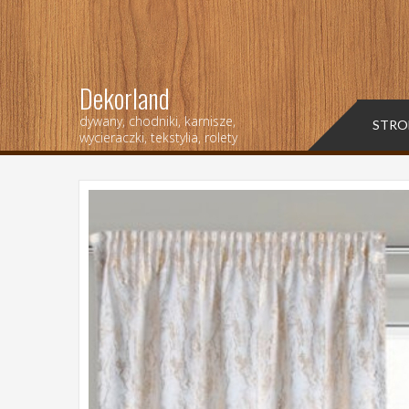
Dekorland
dywany, chodniki, karnisze,
STRO
wycieraczki, tekstylia, rolety