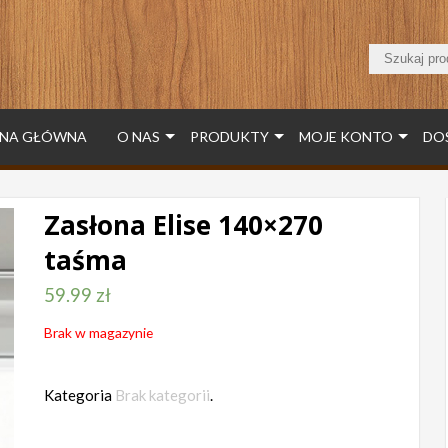
NA GŁÓWNA
O NAS
PRODUKTY
MOJE KONTO
DO
Zasłona Elise 140×270
taśma
59.99
zł
Brak w magazynie
Kategoria
Brak kategorii
.