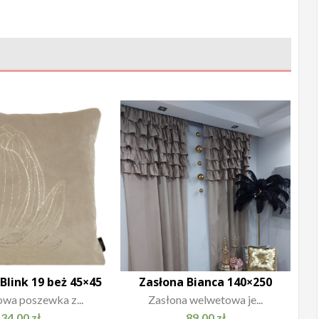
link 19 beż 45×45
Zasłona Bianca 140×250
wa poszewka z...
Zasłona welwetowa je...
34.00
zł
89.00
zł