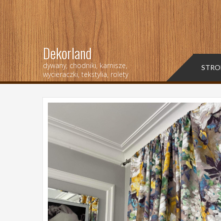
Dekorland
dywany, chodniki, karnisze,
STRO
wycieraczki, tekstylia, rolety