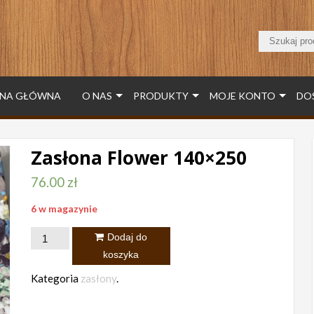
NA GŁÓWNA
O NAS
PRODUKTY
MOJE KONTO
DO
Zasłona Flower 140×250
76.00
zł
6 w magazynie
ilość
Dodaj do
Zasłona
koszyka
Flower
Kategoria
zasłony
.
140x250