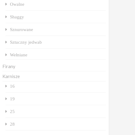
Owalne
Shaggy
Sznurowane
Sztuczny jedwab
Wełniane
Firany
Karnisze
16
19
25
28