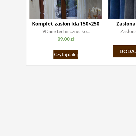
Komplet zasłon Ida 150×250
Zasłona
9Dane techniczne: ko...
Zasłona
89.00
zł
DODAJ
Czytaj dalej