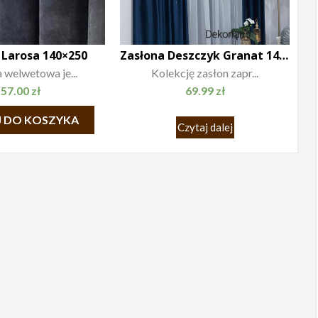
 Larosa 140×250
Zasłona Deszczyk Granat 140×250 taśma
 welwetowa je...
Kolekcję zasłon zapr...
57.00
zł
69.99
zł
 DO KOSZYKA
Czytaj dalej