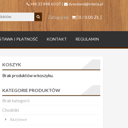
+48 33 848 60 07 |
dywoland@interia.pl
Zaloguj się
[ 0 /
0.00 ZŁ
]
STAWA I PŁATNOŚĆ
KONTAKT
REGULAMIN
KOSZYK
Brak produktów w koszyku.
KATEGORIE PRODUKTÓW
Brak kategorii
Chodniki
Akrylowe