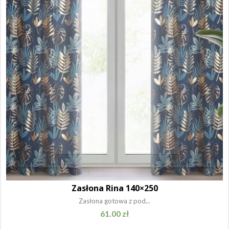
Zasłona Rina 140×250
Zasłona gotowa z pod...
61.00
zł