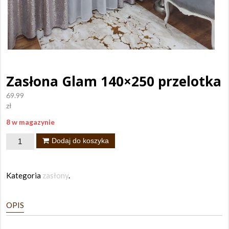
Zasłona Glam 140×250 przelotka
69.99
zł
8 w magazynie
ilość
Dodaj do koszyka
Zasłona
Glam
Kategoria
zasłony
.
140x250
przelotka
OPIS