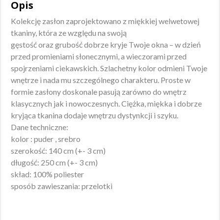
Opis
Kolekcję zasłon zaprojektowano z miękkiej welwetowej
tkaniny, która ze względu na swoją
gęstość oraz grubość dobrze kryje Twoje okna – w dzień
przed promieniami słonecznymi, a wieczorami przed
spojrzeniami ciekawskich. Szlachetny kolor odmieni Twoje
wnętrze i nada mu szczególnego charakteru. Proste w
formie zasłony doskonale pasują zarówno do wnętrz
klasycznych jak i nowoczesnych. Ciężka, miękka i dobrze
kryjąca tkanina dodaje wnętrzu dystynkcji i szyku.
Dane techniczne:
kolor : puder , srebro
szerokość: 140 cm (+- 3 cm)
długość: 250 cm (+- 3 cm)
skład: 100% poliester
sposób zawieszania: przelotki