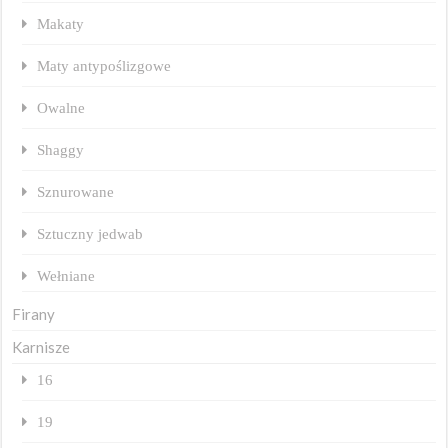
Makaty
Maty antypoślizgowe
Owalne
Shaggy
Sznurowane
Sztuczny jedwab
Wełniane
Firany
Karnisze
16
19