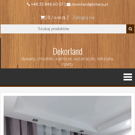
+48 33 848 60 07 |
dywoland@interia.pl
[ 0 /
]
Zaloguj się
0.00 ZŁ
Dekorland
dywany, chodniki, karnisze, wycieraczki, tekstylia,
rolety