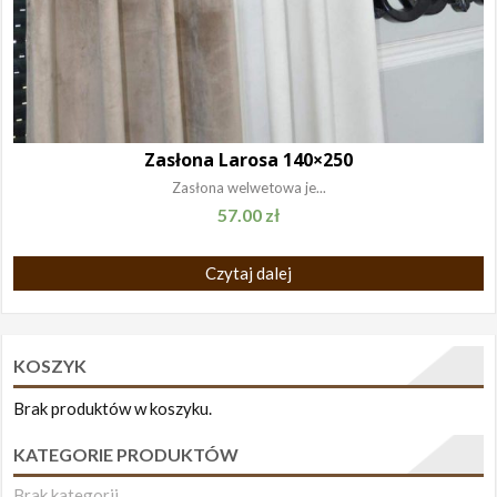
Zasłona Larosa 140×250
Zasłona welwetowa je...
57.00
zł
Czytaj dalej
KOSZYK
Brak produktów w koszyku.
KATEGORIE PRODUKTÓW
Brak kategorii