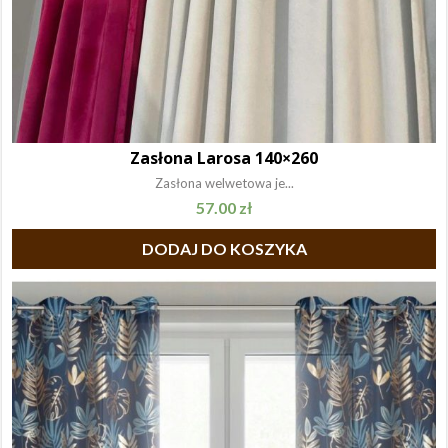
Zasłona Larosa 140×260
Zasłona welwetowa je...
57.00
zł
DODAJ DO KOSZYKA