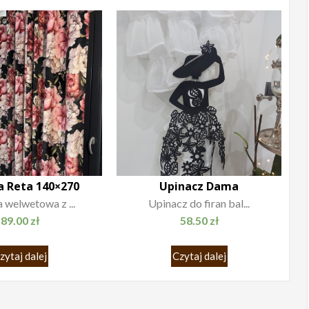
a Reta 140×270
Upinacz Dama
 welwetowa z ...
Upinacz do firan bal...
89.00
zł
58.50
zł
zytaj dalej
Czytaj dalej