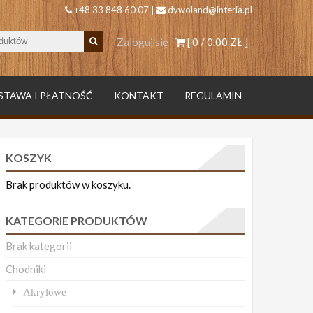
+48 33 848 60 07 |
dywoland@interia.pl
Zaloguj się
[ 0 /
0.00 ZŁ
]
STAWA I PŁATNOŚĆ
KONTAKT
REGULAMIN
KOSZYK
Brak produktów w koszyku.
KATEGORIE PRODUKTÓW
Brak kategorii
Chodniki
Akrylowe