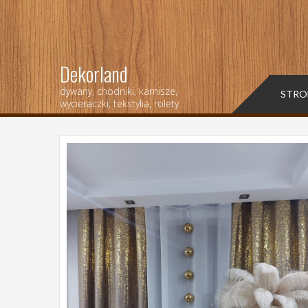
Dekorland
dywany, chodniki, karnisze,
STRO
wycieraczki, tekstylia, rolety