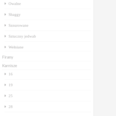
Owalne
Shaggy
Sznurowane
Sztuczny jedwab
Wełniane
Firany
Karnisze
16
19
25
28