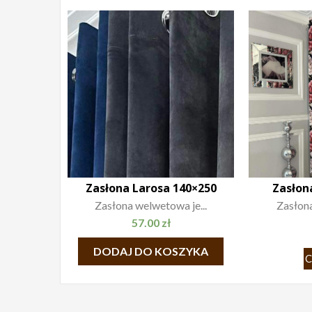
Zasłona Larosa 140×250
Zasłon
Zasłona welwetowa je...
Zasłona
57.00
zł
DODAJ DO KOSZYKA
C