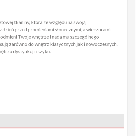
towej tkaniny, która ze względu na swoją
w dzień przed promieniami słonecznymi, a wieczorami
r odmieni Twoje wnętrze i nada mu szczególnego
asują zarówno do wnętrz klasycznych jak i nowoczesnych.
ętrzu dystynkcji i szyku.