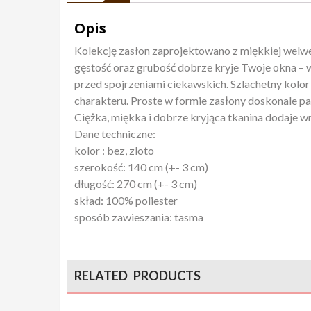
Opis
Kolekcję zasłon zaprojektowano z miękkiej welwe
gęstość oraz grubość dobrze kryje Twoje okna – 
przed spojrzeniami ciekawskich. Szlachetny kolo
charakteru. Proste w formie zasłony doskonale p
Ciężka, miękka i dobrze kryjąca tkanina dodaje wn
Dane techniczne:
kolor : bez, zloto
szerokość: 140 cm (+- 3 cm)
długość: 270 cm (+- 3 cm)
skład: 100% poliester
sposób zawieszania: tasma
RELATED PRODUCTS