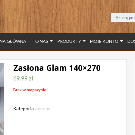
NA GŁÓWNA
O NAS
PRODUKTY
MOJE KONTO
DO
Zasłona Glam 140×270
69.99
zł
Brak w magazynie
Kategoria
zasłony
.