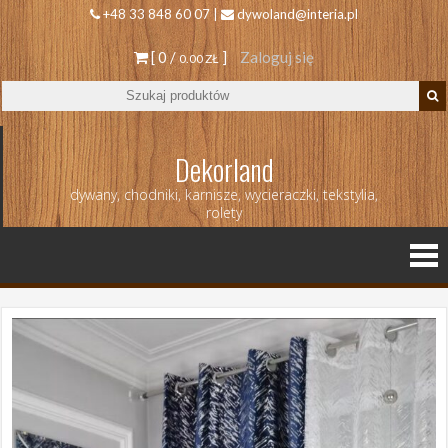
+48 33 848 60 07 |
dywoland@interia.pl
[ 0 /
]
Zaloguj się
0.00 ZŁ
Dekorland
dywany, chodniki, karnisze, wycieraczki, tekstylia,
rolety