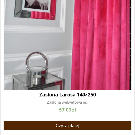
Zasłona Larosa 140×250
Zasłona welwetowa je...
57.00
zł
Czytaj dalej