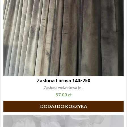
Zasłona Larosa 140×250
Zasłona welwetowa je...
57.00
zł
DODAJ DO KOSZYKA