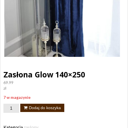
Zasłona Glow 140×250
69.99
zł
7 w magazynie
ilość
Dodaj do koszyka
Zasłona
Glow
Kategoria
zasłony
.