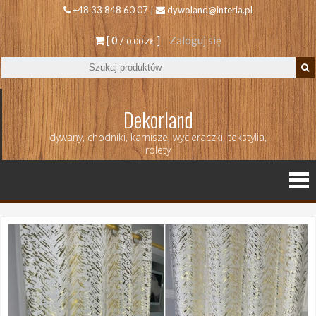
+48 33 848 60 07 |
dywoland@interia.pl
[ 0 /
]
Zaloguj się
0.00 ZŁ
Dekorland
dywany, chodniki, karnisze, wycieraczki, tekstylia,
rolety