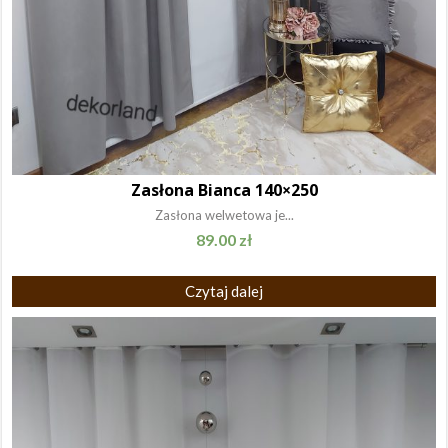
Zasłona Bianca 140×250
Zasłona welwetowa je...
89.00
zł
Czytaj dalej