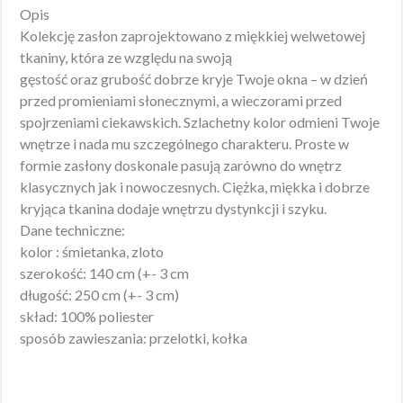
Opis
Kolekcję zasłon zaprojektowano z miękkiej welwetowej
tkaniny, która ze względu na swoją
gęstość oraz grubość dobrze kryje Twoje okna – w dzień
przed promieniami słonecznymi, a wieczorami przed
spojrzeniami ciekawskich. Szlachetny kolor odmieni Twoje
wnętrze i nada mu szczególnego charakteru. Proste w
formie zasłony doskonale pasują zarówno do wnętrz
klasycznych jak i nowoczesnych. Ciężka, miękka i dobrze
kryjąca tkanina dodaje wnętrzu dystynkcji i szyku.
Dane techniczne:
kolor : śmietanka, zloto
szerokość: 140 cm (+- 3 cm
długość: 250 cm (+- 3 cm)
skład: 100% poliester
sposób zawieszania: przelotki, kołka