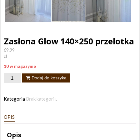
Zasłona Glow 140×250 przelotka
69.99
zł
10 w magazynie
ilość
Dodaj do koszyka
Zasłona
Glow
Kategoria
Brak kategorii
.
140x250
przelotka
OPIS
Opis