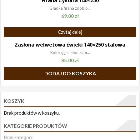
Firana Cykoria 140×250
Gładka firana zdobio...
69.00
zł
Czytaj dalej
Zasłona welwetowa ćwieki 140×250 stalowa
Kolekcję zasłon zapr...
85.00
zł
DODAJ DO KOSZYKA
KOSZYK
Brak produktów w koszyku.
KATEGORIE PRODUKTÓW
Brak kategorii