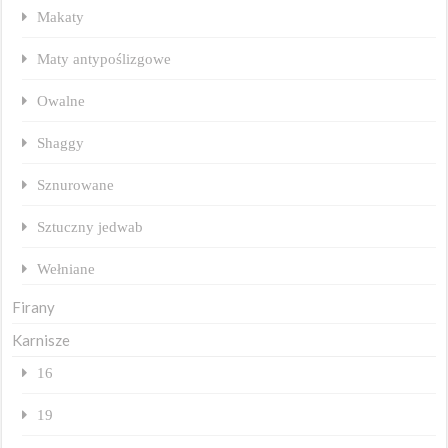
Makaty
Maty antypoślizgowe
Owalne
Shaggy
Sznurowane
Sztuczny jedwab
Wełniane
Firany
Karnisze
16
19