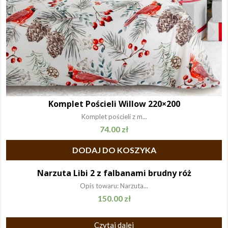
Komplet Pościeli Willow 220×200
Komplet pościeli z m...
74.00
zł
DODAJ DO KOSZYKA
Narzuta Libi 2 z falbanami brudny róż
Opis towaru: Narzuta...
150.00
zł
Czytaj dalej