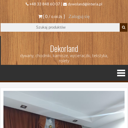
+48 33 848 60 07 |
dywoland@interia.pl
[ 0 /
]
Zaloguj się
0.00 ZŁ
Dekorland
dywany, chodniki, karnisze, wycieraczki, tekstylia,
rolety