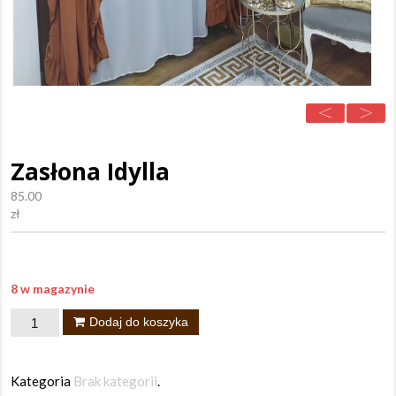
Zasłona Idylla
85.00
zł
8 w magazynie
ilość
Dodaj do koszyka
Zasłona
Idylla
Kategoria
Brak kategorii
.