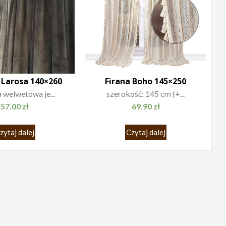
 Larosa 140×260
Firana Boho 145×250
 welwetowa je...
szerokość: 145 cm (+...
57.00
zł
69.90
zł
zytaj dalej
Czytaj dalej