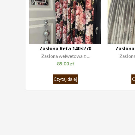
Zasłona Reta 140×270
Zasłona
Zasłona welwetowa z ...
Zasłona
89.00
zł
Czytaj dalej
C