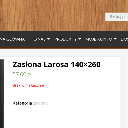
NA GŁÓWNA
O NAS
PRODUKTY
MOJE KONTO
DO
Zasłona Larosa 140×260
57.00
zł
Brak w magazynie
Kategoria
zasłony
.