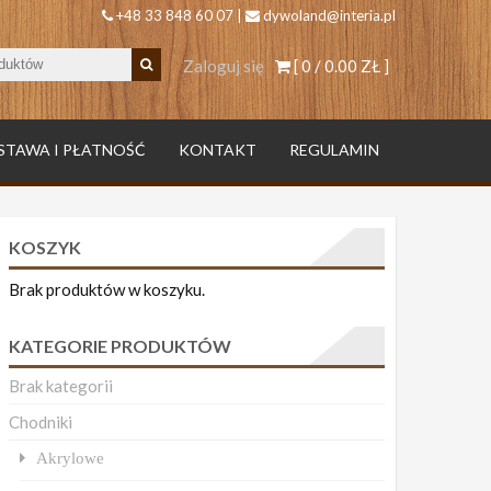
+48 33 848 60 07 |
dywoland@interia.pl
Zaloguj się
[ 0 /
0.00 ZŁ
]
STAWA I PŁATNOŚĆ
KONTAKT
REGULAMIN
KOSZYK
Brak produktów w koszyku.
KATEGORIE PRODUKTÓW
Brak kategorii
Chodniki
Akrylowe