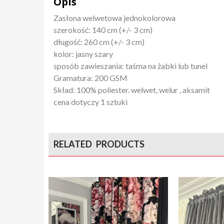
Opis
Zasłona welwetowa jednokolorowa
szerokość: 140 cm (+/- 3 cm)
długość: 260 cm (+/- 3 cm)
kolor: jasny szary
sposób zawieszania: taśma na żabki lub tunel
Gramatura: 200 GSM
Skład: 100% poliester. welwet, welur , aksamit
cena dotyczy 1 sztuki
RELATED PRODUCTS