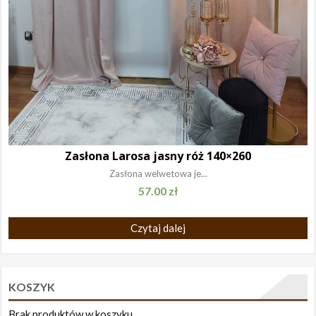
Zasłona Larosa jasny róż 140×260
Zasłona welwetowa je...
57.00
zł
Czytaj dalej
KOSZYK
Brak produktów w koszyku.