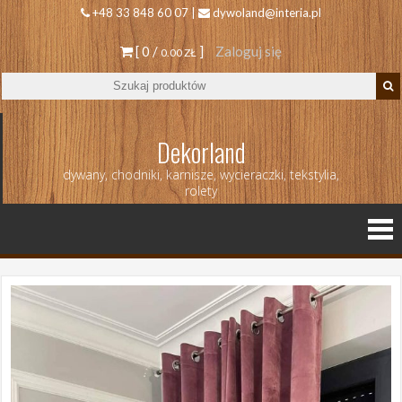
+48 33 848 60 07 |
dywoland@interia.pl
[ 0 /
]
Zaloguj się
0.00 ZŁ
Dekorland
dywany, chodniki, karnisze, wycieraczki, tekstylia,
rolety