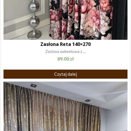
Zasłona Reta 140×270
Zasłona welwetowa z ...
89.00
zł
Czytaj dalej