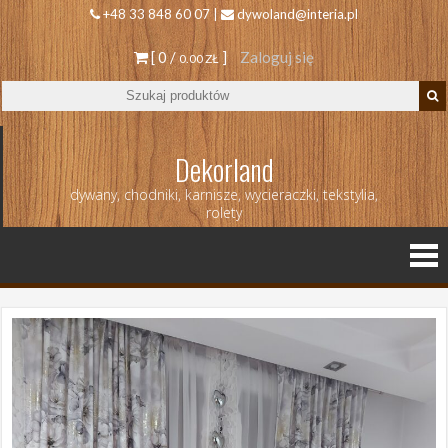
+48 33 848 60 07 |
dywoland@interia.pl
[ 0 /
]
Zaloguj się
0.00 ZŁ
Dekorland
dywany, chodniki, karnisze, wycieraczki, tekstylia,
rolety