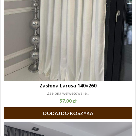
Zasłona Larosa 140×260
Zasłona welwetowa je...
57.00
zł
DODAJ DO KOSZYKA