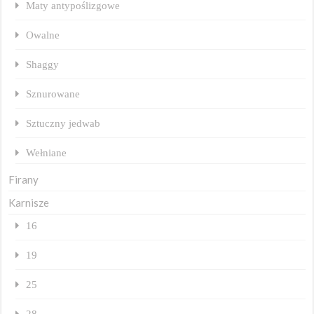
Maty antypoślizgowe
Owalne
Shaggy
Sznurowane
Sztuczny jedwab
Wełniane
Firany
Karnisze
16
19
25
28