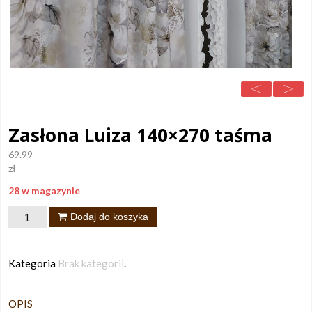
Zasłona Luiza 140×270 taśma
69.99
zł
28 w magazynie
ilość
Dodaj do koszyka
Zasłona
Luiza
Kategoria
Brak kategorii
.
140x270
taśma
OPIS