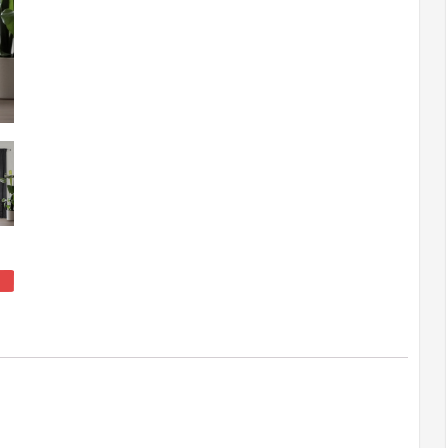
140x270
taśma