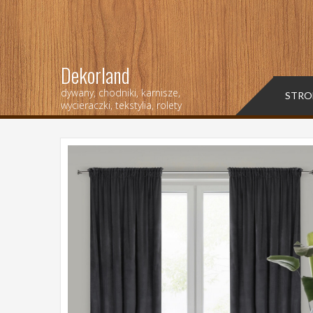
Dekorland
dywany, chodniki, karnisze,
STRO
wycieraczki, tekstylia, rolety