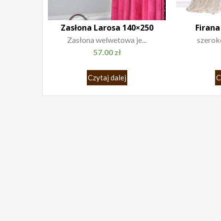
Zasłona Larosa 140×250
Firana
Zasłona welwetowa je...
szeroko
57.00
zł
Czytaj dalej
C