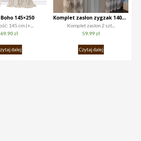
 Boho 145×250
Komplet zasłon zygzak 140×250
ść: 145 cm (+...
Komplet zaslon 2 szt...
69.90
zł
59.99
zł
zytaj dalej
Czytaj dalej