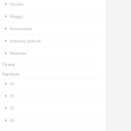
Owalne
Shaggy
Sznurowane
Sztuczny jedwab
Wełniane
Firany
Karnisze
16
19
25
28