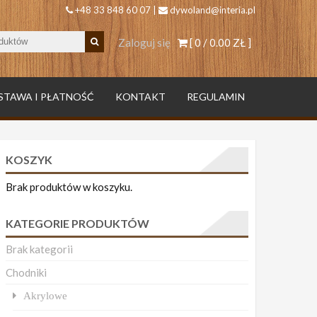
+48 33 848 60 07 |
dywoland@interia.pl
Zaloguj się
[ 0 /
0.00 ZŁ
]
STAWA I PŁATNOŚĆ
KONTAKT
REGULAMIN
KOSZYK
Brak produktów w koszyku.
KATEGORIE PRODUKTÓW
Brak kategorii
Chodniki
Akrylowe