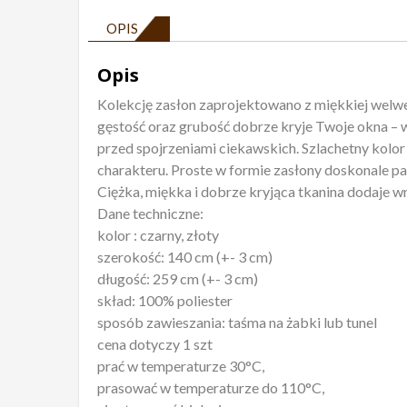
OPIS
Opis
Kolekcję zasłon zaprojektowano z miękkiej welwe
gęstość oraz grubość dobrze kryje Twoje okna – 
przed spojrzeniami ciekawskich. Szlachetny kolo
charakteru. Proste w formie zasłony doskonale p
Ciężka, miękka i dobrze kryjąca tkanina dodaje wn
Dane techniczne:
kolor : czarny, złoty
szerokość: 140 cm (+- 3 cm)
długość: 259 cm (+- 3 cm)
skład: 100% poliester
sposób zawieszania: taśma na żabki lub tunel
cena dotyczy 1 szt
prać w temperaturze 30°C,
prasować w temperaturze do 110°C,