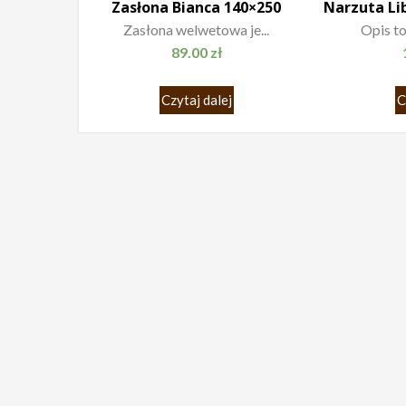
Zasłona Bianca 140×250
Zasłona welwetowa je...
Opis to
89.00
zł
Czytaj dalej
C