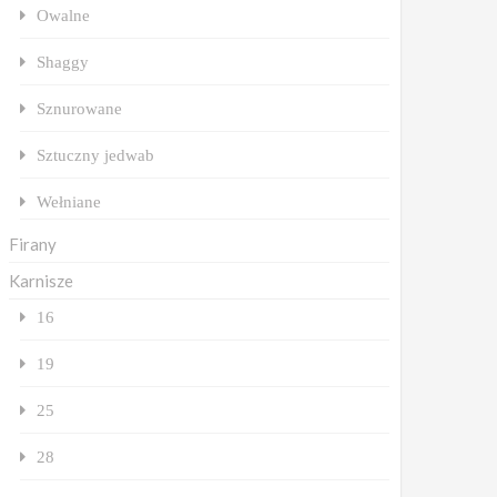
Owalne
Shaggy
Sznurowane
Sztuczny jedwab
Wełniane
Firany
Karnisze
16
19
25
28