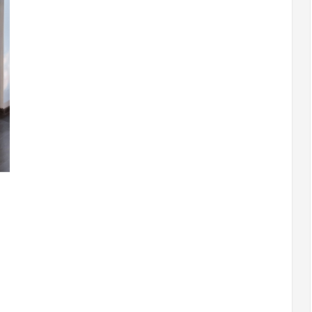
140x250
taśma