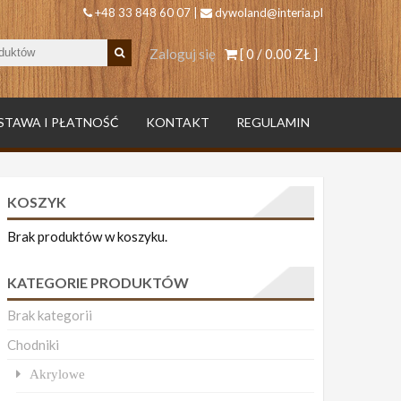
+48 33 848 60 07 |
dywoland@interia.pl
Zaloguj się
[ 0 /
0.00 ZŁ
]
STAWA I PŁATNOŚĆ
KONTAKT
REGULAMIN
KOSZYK
Brak produktów w koszyku.
KATEGORIE PRODUKTÓW
Brak kategorii
Chodniki
Akrylowe