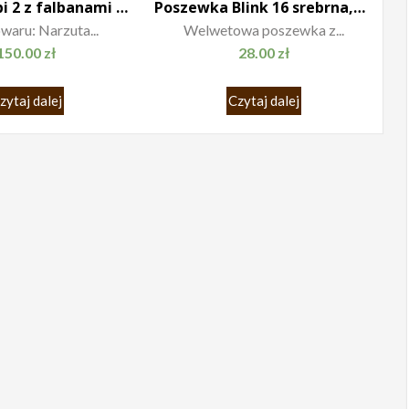
Narzuta Libi 2 z falbanami brudny róż
Poszewka Blink 16 srebrna,złota ważka
waru: Narzuta...
Welwetowa poszewka z...
150.00
zł
28.00
zł
zytaj dalej
Czytaj dalej