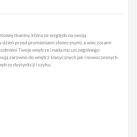
towej tkaniny, która ze względu na swoją
w dzień przed promieniami słonecznymi, a wieczorami
r odmieni Twoje wnętrze i nada mu szczególnego
asują zarówno do wnętrz klasycznych jak i nowoczesnych.
ętrzu dystynkcji i szyku.