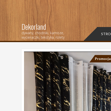
Dekorland
dywany, chodniki, karnisze,
STRO
wycieraczki, tekstylia, rolety
Promocja