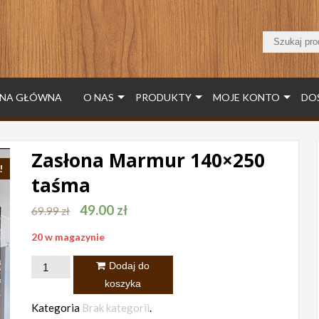
NA GŁÓWNA
O NAS
PRODUKTY
MOJE KONTO
DO
Zasłona Marmur 140×250
!
taśma
49.00
zł
69.99
zł
20 w magazynie
ilość
Dodaj do
Zasłona
koszyka
Marmur
Kategoria
Brak kategorii
.