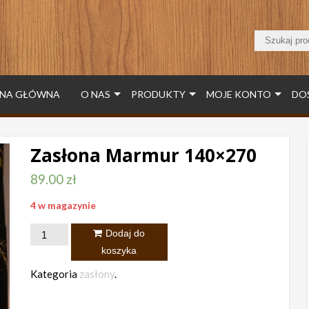
NA GŁÓWNA
O NAS
PRODUKTY
MOJE KONTO
DO
Zasłona Marmur 140×270
89.00
zł
4 w magazynie
ilość
Dodaj do
Zasłona
koszyka
Marmur
Kategoria
zasłony
.
140x270