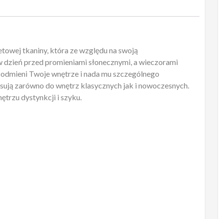
towej tkaniny, która ze względu na swoją
w dzień przed promieniami słonecznymi, a wieczorami
r odmieni Twoje wnętrze i nada mu szczególnego
asują zarówno do wnętrz klasycznych jak i nowoczesnych.
ętrzu dystynkcji i szyku.