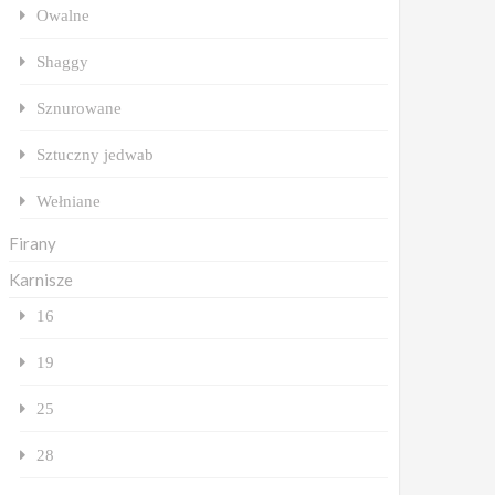
Owalne
Shaggy
Sznurowane
Sztuczny jedwab
Wełniane
Firany
Karnisze
16
19
25
28