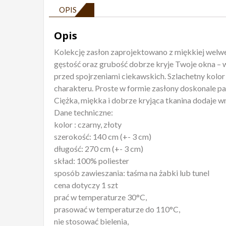
OPIS
Opis
Kolekcję zasłon zaprojektowano z miękkiej welwe
gęstość oraz grubość dobrze kryje Twoje okna – 
przed spojrzeniami ciekawskich. Szlachetny kolo
charakteru. Proste w formie zasłony doskonale p
Ciężka, miękka i dobrze kryjąca tkanina dodaje wn
Dane techniczne:
kolor : czarny, złoty
szerokość: 140 cm (+- 3 cm)
długość: 270 cm (+- 3 cm)
skład: 100% poliester
sposób zawieszania: taśma na żabki lub tunel
cena dotyczy 1 szt
prać w temperaturze 30°C,
prasować w temperaturze do 110°C,
nie stosować bielenia,