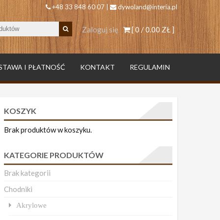
+48 33 848 60 07 |
dywoland@interia.pl
Zaloguj się
[ 0 /
0.00 ZŁ
]
STAWA I PŁATNOŚĆ
KONTAKT
REGULAMIN
KOSZYK
Brak produktów w koszyku.
KATEGORIE PRODUKTÓW
Brak kategorii
Chodniki
Akrylowe