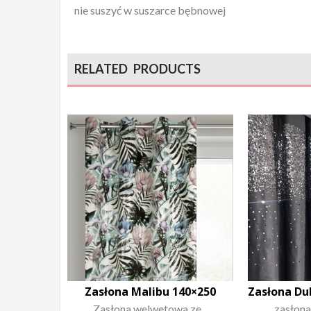
nie suszyć w suszarce bębnowej
RELATED PRODUCTS
Zasłona Malibu 140×250
Zasłona welwetowa ze...
zasłona