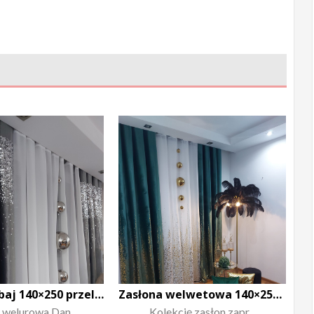
Zasłona Dubaj 140×250 przelotka
Zasłona welwetowa 140×250 Glam
 welurowa Dan...
Kolekcję zasłon zapr...