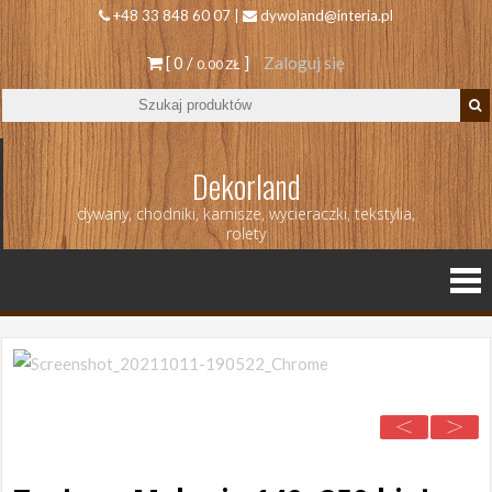
+48 33 848 60 07 |
dywoland@interia.pl
[ 0 /
]
Zaloguj się
0.00 ZŁ
Dekorland
dywany, chodniki, karnisze, wycieraczki, tekstylia,
rolety