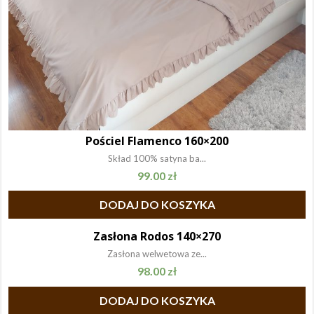
Pościel Flamenco 160×200
Skład 100% satyna ba...
99.00
zł
DODAJ DO KOSZYKA
Zasłona Rodos 140×270
Zasłona welwetowa ze...
98.00
zł
DODAJ DO KOSZYKA