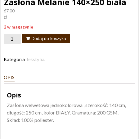
Zasłona Melanie 140×250 biała
67.00
zł
2 w magazynie
ilość
Dodaj do koszyka
Zasłona
Melanie
Kategoria
Tekstylia
.
140x250
biała
OPIS
Opis
Zasłona welwetowa jednokolorowa , szerokość: 140 cm,
długość: 250 cm, kolor BIAŁY. Gramatura: 200 GSM.
Skład: 100% poliester.