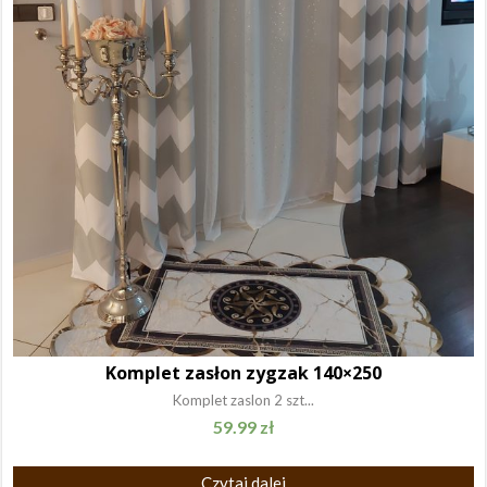
Komplet zasłon zygzak 140×250
Komplet zaslon 2 szt...
59.99
zł
Czytaj dalej