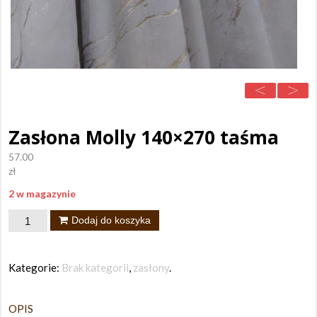
Zasłona Molly 140×270 taśma
57.00
zł
2 w magazynie
ilość
Dodaj do koszyka
Zasłona
Molly
Kategorie:
Brak kategorii
,
zasłony
.
140x270
taśma
OPIS