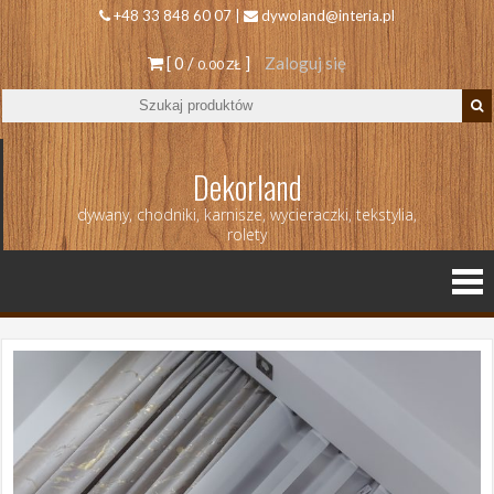
+48 33 848 60 07 |
dywoland@interia.pl
[ 0 /
]
Zaloguj się
0.00 ZŁ
Dekorland
dywany, chodniki, karnisze, wycieraczki, tekstylia,
rolety