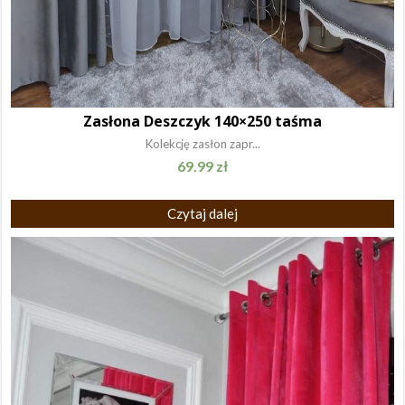
Zasłona Deszczyk 140×250 taśma
Kolekcję zasłon zapr...
69.99
zł
Czytaj dalej