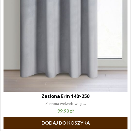
Zasłona Erin 140×250
Zasłona welwetowa je...
99.90
zł
DODAJ DO KOSZYKA