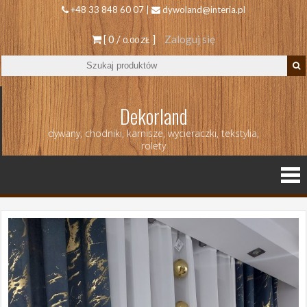
+48 33 848 60 07 |
dywoland@interia.pl
[ 0 /
]
Zaloguj się
0.00 ZŁ
Dekorland
dywany, chodniki, karnisze, wycieraczki, tekstylia,
rolety