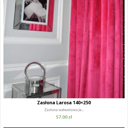
Zasłona Larosa 140×250
Zasłona welwetowa je...
57.00
zł