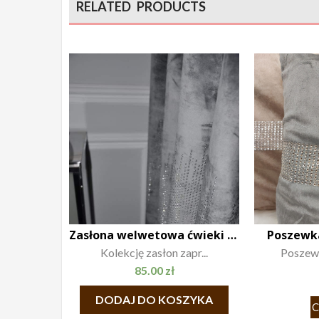
RELATED PRODUCTS
Zasłona welwetowa ćwieki 140×250 stalowa
Poszewka
Kolekcję zasłon zapr...
Poszewk
85.00
zł
DODAJ DO KOSZYKA
C