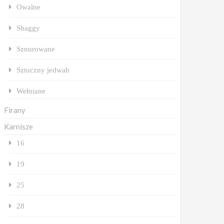
Owalne
Shaggy
Sznurowane
Sztuczny jedwab
Wełniane
Firany
Karnisze
16
19
25
28