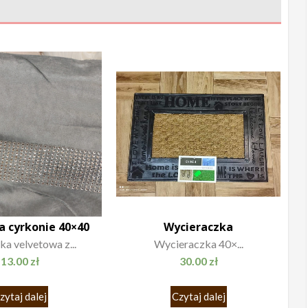
 cyrkonie 40×40
Wycieraczka
a velvetowa z...
Wycieraczka 40×...
13.00
zł
30.00
zł
zytaj dalej
Czytaj dalej