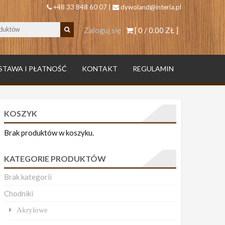
+48 33 848 60 07 |
dywoland@interia.pl
Zaloguj się
[ 0 /
0.00 ZŁ
]
STAWA I PŁATNOŚĆ
KONTAKT
REGULAMIN
KOSZYK
Brak produktów w koszyku.
KATEGORIE PRODUKTÓW
Brak kategorii
Chodniki
Akrylowe