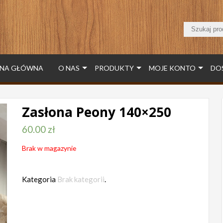
NA GŁÓWNA
O NAS
PRODUKTY
MOJE KONTO
DO
Zasłona Peony 140×250
60.00
zł
Brak w magazynie
Kategoria
Brak kategorii
.