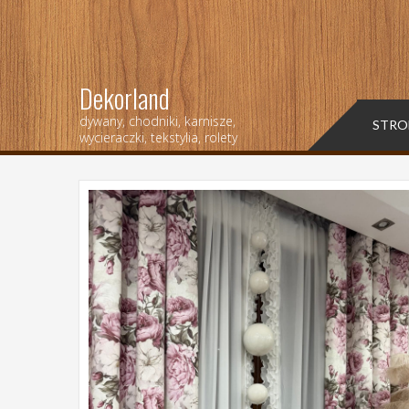
Dekorland
dywany, chodniki, karnisze,
STRO
wycieraczki, tekstylia, rolety