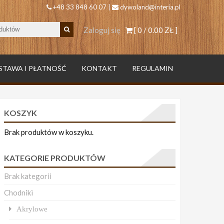
+48 33 848 60 07 |
dywoland@interia.pl
Zaloguj się
[ 0 /
0.00 ZŁ
]
STAWA I PŁATNOŚĆ
KONTAKT
REGULAMIN
KOSZYK
Brak produktów w koszyku.
KATEGORIE PRODUKTÓW
Brak kategorii
Chodniki
Akrylowe