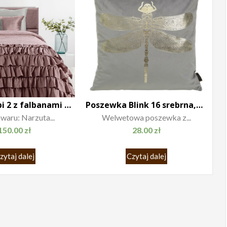
Narzuta Libi 2 z falbanami brudny róż
Poszewka Blink 16 srebrna,złota ważka
waru: Narzuta...
Welwetowa poszewka z...
150.00
zł
28.00
zł
zytaj dalej
Czytaj dalej