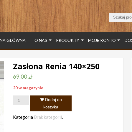
NA GŁÓWNA
O NAS
PRODUKTY
MOJE KONTO
DO
Zasłona Renia 140×250
69.00
zł
20 w magazynie
ilość
Dodaj do
Zasłona
koszyka
Renia
Kategoria
Brak kategorii
.
140x250