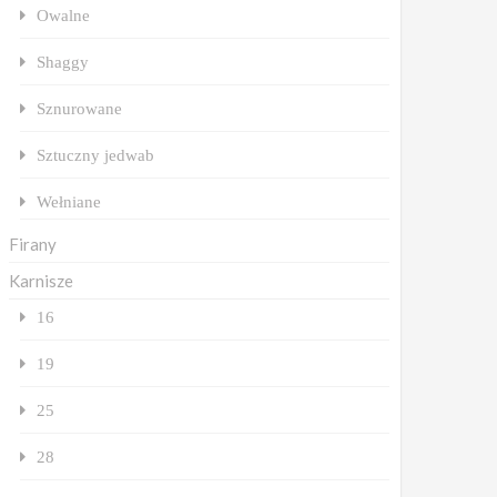
Owalne
Shaggy
Sznurowane
Sztuczny jedwab
Wełniane
Firany
Karnisze
16
19
25
28