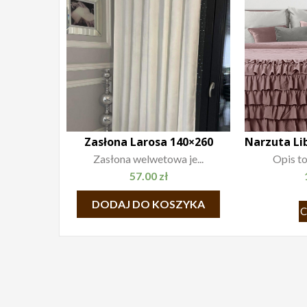
Zasłona Larosa 140×260
Zasłona welwetowa je...
Opis to
57.00
zł
DODAJ DO KOSZYKA
C