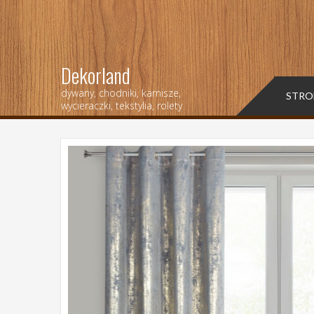
Dekorland
dywany, chodniki, karnisze,
STRO
wycieraczki, tekstylia, rolety