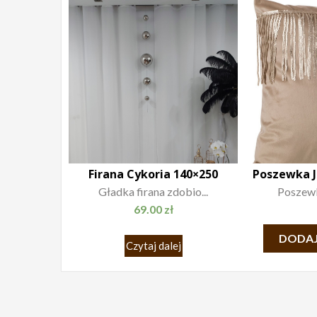
Firana Cykoria 140×250
Gładka firana zdobio...
Poszewk
69.00
zł
DODAJ
Czytaj dalej