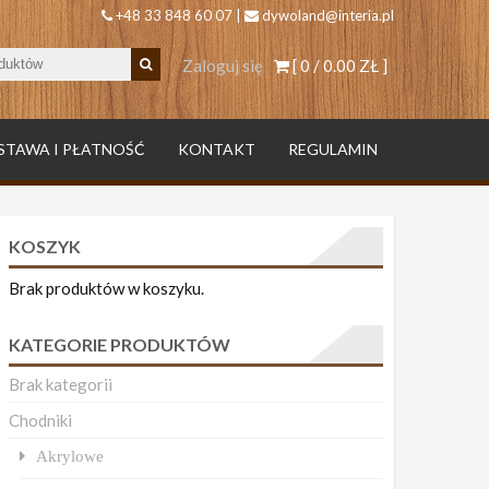
+48 33 848 60 07 |
dywoland@interia.pl
Zaloguj się
[ 0 /
0.00 ZŁ
]
STAWA I PŁATNOŚĆ
KONTAKT
REGULAMIN
KOSZYK
Brak produktów w koszyku.
KATEGORIE PRODUKTÓW
Brak kategorii
Chodniki
Akrylowe