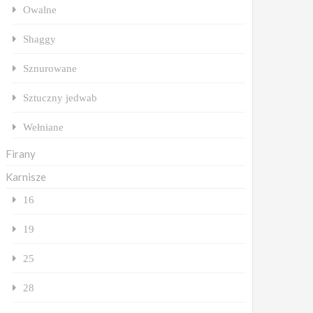
Owalne
Shaggy
Sznurowane
Sztuczny jedwab
Wełniane
Firany
Karnisze
16
19
25
28