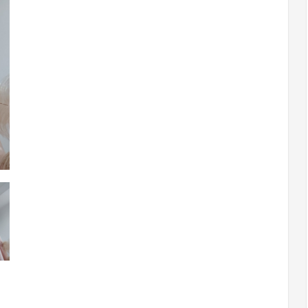
róże
140x270
tasma