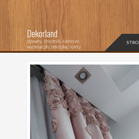
Dekorland
dywany, chodniki, karnisze,
STRO
wycieraczki, tekstylia, rolety