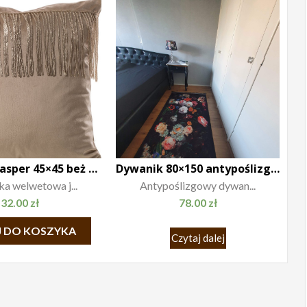
Poszewka Jasper 45×45 beż szampan
Dywanik 80×150 antypoślizgowy
a welwetowa j...
Antypoślizgowy dywan...
32.00
zł
78.00
zł
 DO KOSZYKA
Czytaj dalej