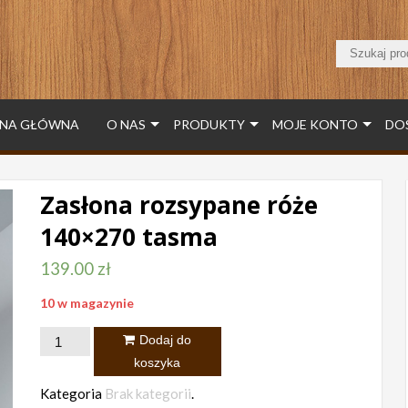
NA GŁÓWNA
O NAS
PRODUKTY
MOJE KONTO
DO
Zasłona rozsypane róże
140×270 tasma
139.00
zł
10 w magazynie
ilość
Dodaj do
Zasłona
koszyka
rozsypane
Kategoria
Brak kategorii
.