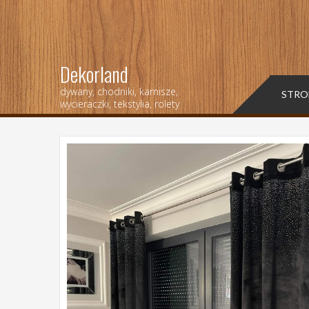
Dekorland
dywany, chodniki, karnisze,
STRO
wycieraczki, tekstylia, rolety