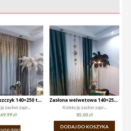
Zasłona Deszczyk 140×250 taśma
Zasłona welwetowa 140×250 Glam
ę zasłon zapr...
Kolekcję zasłon zapr...
69.99
zł
85.00
zł
DODAJ DO KOSZYKA
zytaj dalej