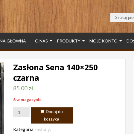
NA GŁÓWNA
O NAS
PRODUKTY
MOJE KONTO
DO
Zasłona Sena 140×250
czarna
85.00
zł
6 w magazynie
ilość
Dodaj do
Zasłona
koszyka
Sena
Kategoria
zasłony
.