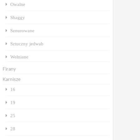
Owalne
Shaggy
Sznurowane
Sztuczny jedwab
Wełniane
Firany
Karnisze
16
19
25
28