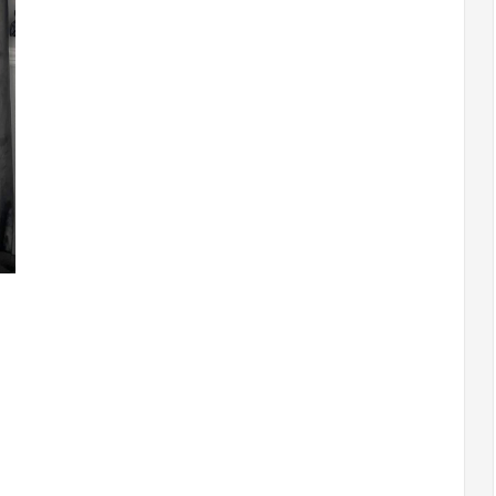
140x250
czarna