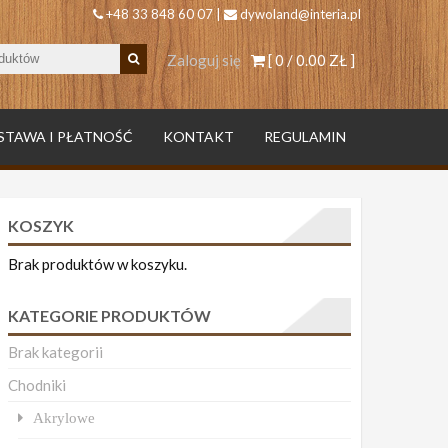
+48 33 848 60 07 |
dywoland@interia.pl
Zaloguj się
[ 0 /
0.00 ZŁ
]
STAWA I PŁATNOŚĆ
KONTAKT
REGULAMIN
KOSZYK
Brak produktów w koszyku.
KATEGORIE PRODUKTÓW
Brak kategorii
Chodniki
Akrylowe