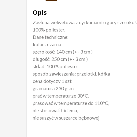
Opis
Zasłona welwetowa z cyrkoniami u góry szerokość
100% poliester.
Dane techniczne:
kolor : czarna
szerokość: 140 cm (+- 3 cm )
długość: 250 cm (+- 3 cm )
skład: 100% poliester
sposób zawieszania: przelotki, kółka
cena dotyczy 1 szt
gramatura 230 gsm
prać w temperaturze 30°C,
prasować w temperaturze do 110°C,
nie stosować bielenia,
nie suszyć w suszarce bębnowej