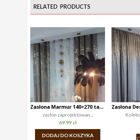
RELATED PRODUCTS
Zasłona Marmur 140×270 taśma
zasłon zaprojektowan...
Kolekcj
69.99
zł
DODAJ DO KOSZYKA
C