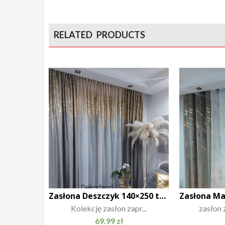
RELATED PRODUCTS
Zasłona Deszczyk 140×250 taśma
Kolekcję zasłon zapr...
zasłon 
69.99
zł