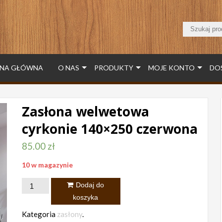
NA GŁÓWNA
O NAS
PRODUKTY
MOJE KONTO
DO
Zasłona welwetowa
cyrkonie 140×250 czerwona
85.00
zł
10 w magazynie
ilość
Dodaj do
Zasłona
koszyka
welwetowa
Kategoria
zasłony
.