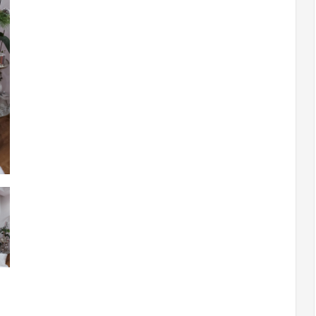
cyrkonie
140x250
czerwona