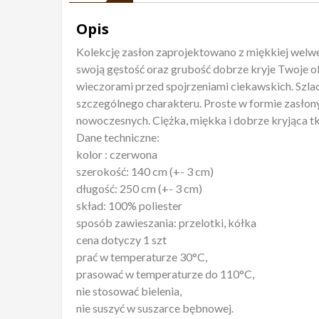
Opis
Kolekcję zasłon zaprojektowano z miękkiej welwe
swoją gęstość oraz grubość dobrze kryje Twoje o
wieczorami przed spojrzeniami ciekawskich. Szla
szczególnego charakteru. Proste w formie zasłon
nowoczesnych. Ciężka, miękka i dobrze kryjąca tk
Dane techniczne:
kolor : czerwona
szerokość: 140 cm (+- 3 cm)
długość: 250 cm (+- 3 cm)
skład: 100% poliester
sposób zawieszania: przelotki, kółka
cena dotyczy 1 szt
prać w temperaturze 30°C,
prasować w temperaturze do 110°C,
nie stosować bielenia,
nie suszyć w suszarce bębnowej.