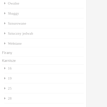
Owalne
Shaggy
Sznurowane
Sztuczny jedwab
Wełniane
Firany
Karnisze
16
19
25
28