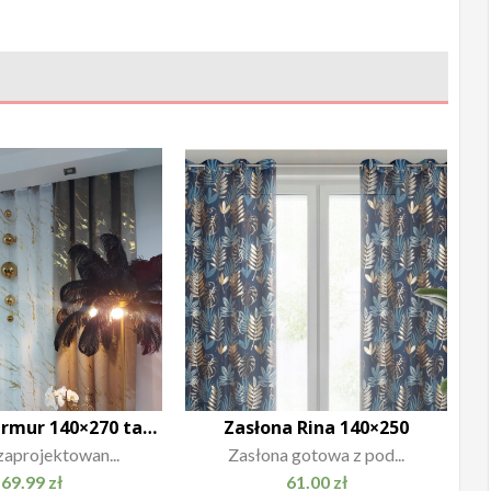
Zasłona Marmur 140×270 taśma
Zasłona Rina 140×250
zaprojektowan...
Zasłona gotowa z pod...
69.99
zł
61.00
zł