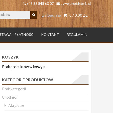
+48 33 848 60 07 |
dywoland@interia.pl
Zaloguj się
[ 0 /
0.00 ZŁ
]
STAWA I PŁATNOŚĆ
KONTAKT
REGULAMIN
KOSZYK
Brak produktów w koszyku.
KATEGORIE PRODUKTÓW
Brak kategorii
Chodniki
Akrylowe