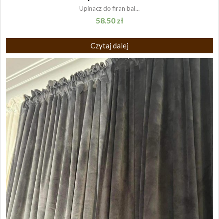
Upinacz do firan bal...
58.50
zł
Czytaj dalej