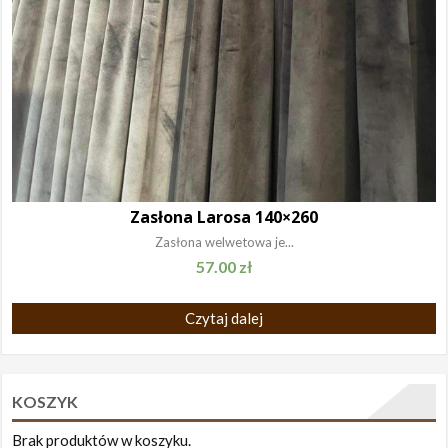
Zasłona Larosa 140×260
Zasłona welwetowa je...
57.00
zł
Czytaj dalej
KOSZYK
Brak produktów w koszyku.