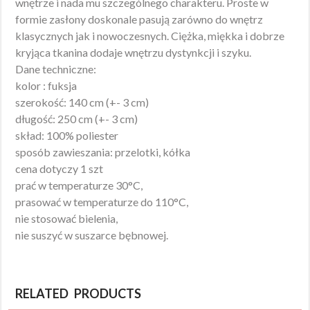
wnętrze i nada mu szczególnego charakteru. Proste w
formie zasłony doskonale pasują zarówno do wnętrz
klasycznych jak i nowoczesnych. Ciężka, miękka i dobrze
kryjąca tkanina dodaje wnętrzu dystynkcji i szyku.
Dane techniczne:
kolor : fuksja
szerokość: 140 cm (+- 3 cm)
długość: 250 cm (+- 3 cm)
skład: 100% poliester
sposób zawieszania: przelotki, kółka
cena dotyczy 1 szt
prać w temperaturze 30°C,
prasować w temperaturze do 110°C,
nie stosować bielenia,
nie suszyć w suszarce bębnowej.
RELATED PRODUCTS