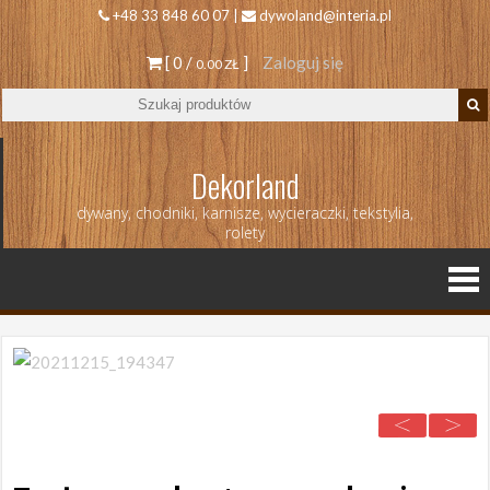
+48 33 848 60 07 |
dywoland@interia.pl
[ 0 /
]
Zaloguj się
0.00 ZŁ
Dekorland
dywany, chodniki, karnisze, wycieraczki, tekstylia,
rolety