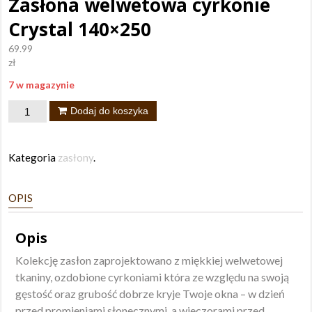
Zasłona welwetowa cyrkonie
Crystal 140×250
69.99
zł
7 w magazynie
ilość
Dodaj do koszyka
Zasłona
welwetowa
Kategoria
zasłony
.
cyrkonie
Crystal
OPIS
140x250
Opis
Kolekcję zasłon zaprojektowano z miękkiej welwetowej
tkaniny, ozdobione cyrkoniami która ze względu na swoją
gęstość oraz grubość dobrze kryje Twoje okna – w dzień
przed promieniami słonecznymi, a wieczorami przed