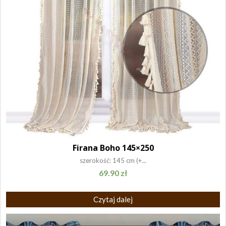
Firana Boho 145×250
szerokość: 145 cm (+...
69.90
zł
Czytaj dalej