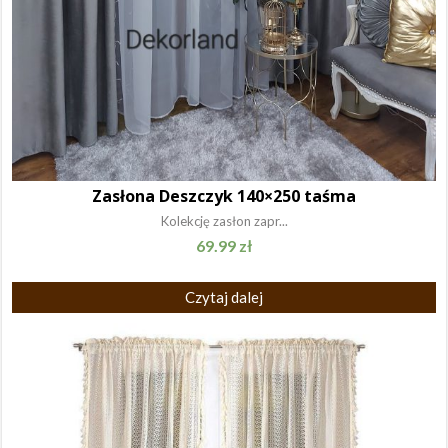
Zasłona Deszczyk 140×250 taśma
Kolekcję zasłon zapr...
69.99
zł
Czytaj dalej