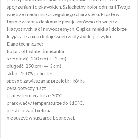
spojrzeniami ciekawskich. Szlachetny kolor odmieni Twoje
wnętrze i nada mu szczególnego charakteru. Proste w
formie zasłony doskonale pasują zarówno do wnętrz
klasycznych jak i nowoczesnych. Ciężka, miękka i dobrze
kryjąca tkanina dodaje wnętrzu dystynkcji i szyku.
Dane techniczne:
kolor : off white, śmietanka
szerokość: 140 cm (+- 3 cm)
długość: 250 cm (+- 3 cm)
skład: 100% poliester
sposób zawieszania: przelotki, kółka
cena dotyczy 1 szt
prać w temperaturze 30°C,
prasować w temperaturze do 110°C,
nie stosować bielenia,
nie suszyć w suszarce bębnowej.