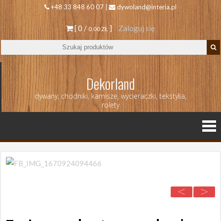
+48 33 848 60 07 |
dywoland@interia.pl
[ 0 /
]
Zaloguj się
0.00 ZŁ
Dekorland
dywany, chodniki, karnisze, wycieraczki, tekstylia,
rolety