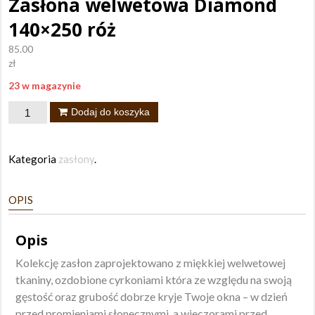
Zasłona welwetowa Diamond
140×250 róż
85.00
zł
23 w magazynie
ilość
Dodaj do koszyka
Zasłona
welwetowa
Kategoria
zasłony
.
Diamond
140x250
OPIS
róż
Opis
Kolekcję zasłon zaprojektowano z miękkiej welwetowej
tkaniny, ozdobione cyrkoniami która ze względu na swoją
gęstość oraz grubość dobrze kryje Twoje okna – w dzień
przed promieniami słonecznymi, a wieczorami przed