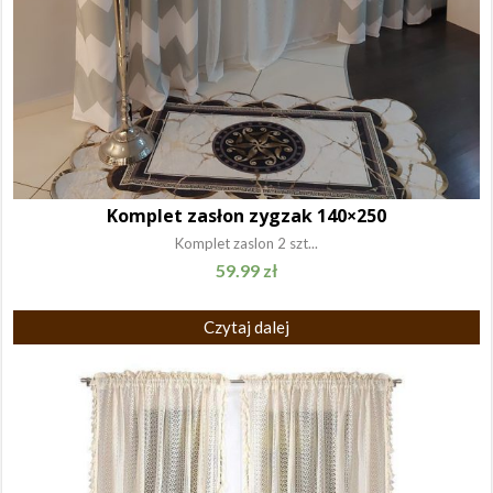
Komplet zasłon zygzak 140×250
Komplet zaslon 2 szt...
59.99
zł
Czytaj dalej