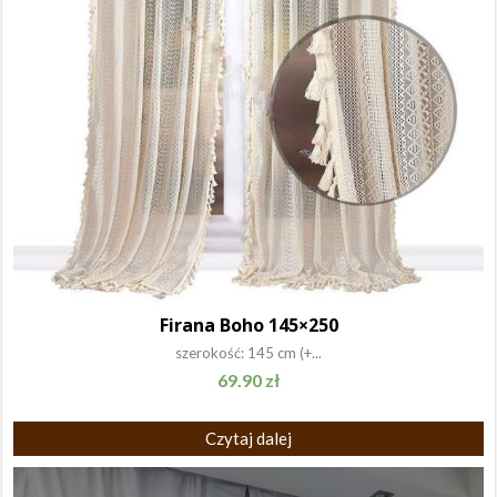
Firana Boho 145×250
szerokość: 145 cm (+...
69.90
zł
Czytaj dalej