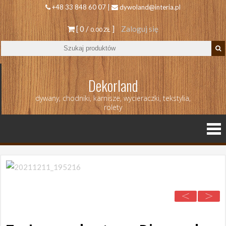
+48 33 848 60 07 |
dywoland@interia.pl
[ 0 /
]
Zaloguj się
0.00 ZŁ
Dekorland
dywany, chodniki, karnisze, wycieraczki, tekstylia,
rolety