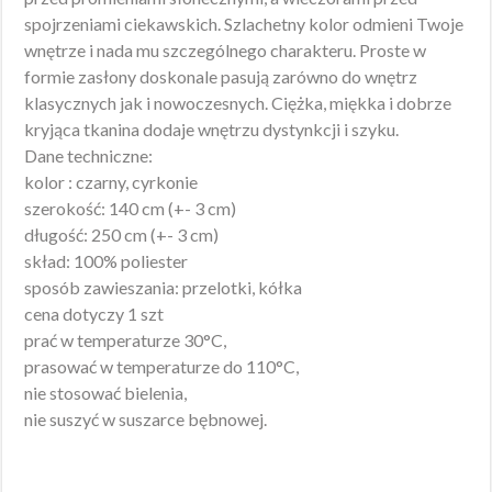
spojrzeniami ciekawskich. Szlachetny kolor odmieni Twoje
wnętrze i nada mu szczególnego charakteru. Proste w
formie zasłony doskonale pasują zarówno do wnętrz
klasycznych jak i nowoczesnych. Ciężka, miękka i dobrze
kryjąca tkanina dodaje wnętrzu dystynkcji i szyku.
Dane techniczne:
kolor : czarny, cyrkonie
szerokość: 140 cm (+- 3 cm)
długość: 250 cm (+- 3 cm)
skład: 100% poliester
sposób zawieszania: przelotki, kółka
cena dotyczy 1 szt
prać w temperaturze 30°C,
prasować w temperaturze do 110°C,
nie stosować bielenia,
nie suszyć w suszarce bębnowej.