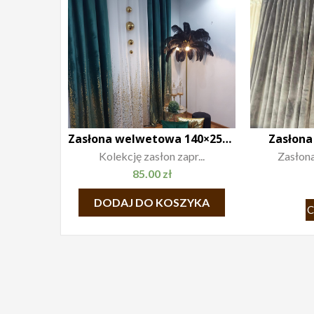
Zasłona welwetowa 140×250 Glam
Zasłona
Kolekcję zasłon zapr...
Zasłona
85.00
zł
DODAJ DO KOSZYKA
C