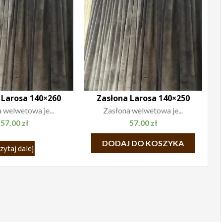
 Larosa 140×260
Zasłona Larosa 140×250
 welwetowa je...
Zasłona welwetowa je...
57.00
zł
57.00
zł
DODAJ DO KOSZYKA
zytaj dalej