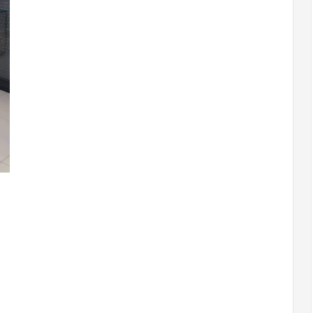
Flamenco
140x250
granat