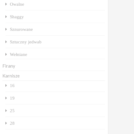
Owalne
Shaggy
Sznurowane
Sztuczny jedwab
Wełniane
Firany
Karnisze
16
19
25
28