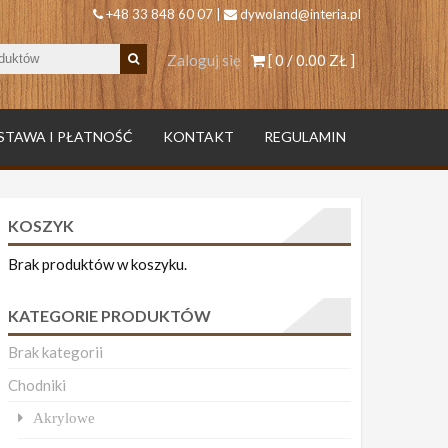
+48 33 848 60 07 |
dywoland@interia.pl
Zaloguj się
[ 0 /
0.00 ZŁ
]
STAWA I PŁATNOŚĆ
KONTAKT
REGULAMIN
KOSZYK
Brak produktów w koszyku.
KATEGORIE PRODUKTÓW
Brak kategorii
Chodniki
Akrylowe