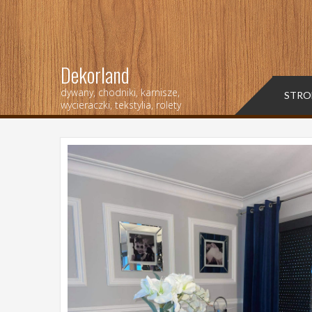
Dekorland
dywany, chodniki, karnisze,
STRO
wycieraczki, tekstylia, rolety