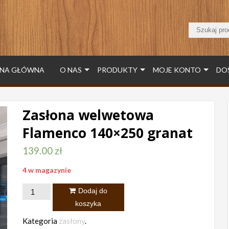
NA GŁÓWNA
O NAS
PRODUKTY
MOJE KONTO
DO
Zasłona welwetowa
Flamenco 140×250 granat
139.00
zł
4 w magazynie
ilość
Dodaj do
Zasłona
koszyka
welwetowa
Kategoria
zasłony
.