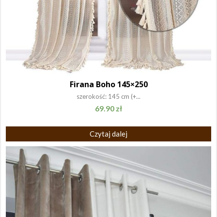
Firana Boho 145×250
szerokość: 145 cm (+...
69.90
zł
Czytaj dalej