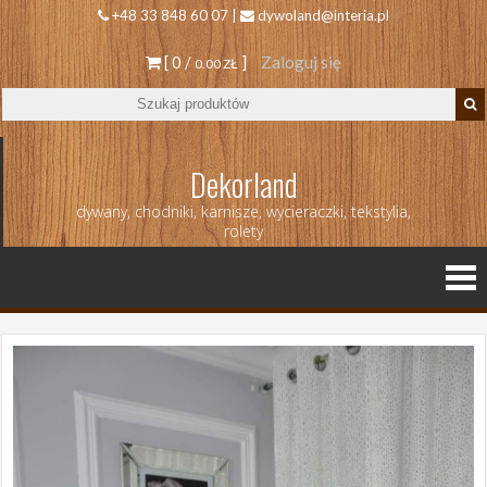
+48 33 848 60 07 |
dywoland@interia.pl
[ 0 /
]
Zaloguj się
0.00 ZŁ
Dekorland
dywany, chodniki, karnisze, wycieraczki, tekstylia,
rolety