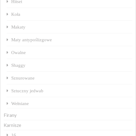
Hitset
Koła
Makaty
Maty antypoślizgowe
Owalne
Shaggy
Sznurowane
Sztuczny jedwab
Wełniane
Firany
Karnisze
16