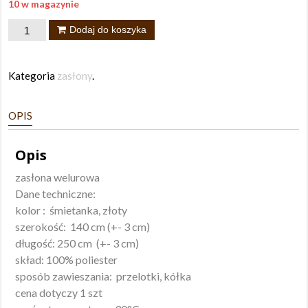
10 w magazynie
ilość
Dodaj do koszyka
Zasłona
welwetowa
Kategoria
zasłony
.
Kropki
140x250
OPIS
Opis
zasłona welurowa
Dane techniczne:
kolor : śmietanka, złoty
szerokość: 140 cm (+- 3 cm)
długość: 250 cm (+- 3 cm)
skład: 100% poliester
sposób zawieszania: przelotki, kółka
cena dotyczy 1 szt