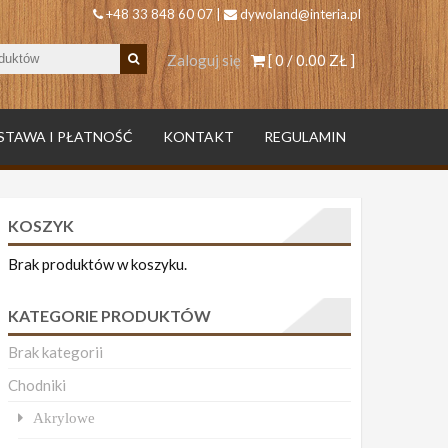
+48 33 848 60 07 |
dywoland@interia.pl
Zaloguj się
[ 0 /
0.00 ZŁ
]
STAWA I PŁATNOŚĆ
KONTAKT
REGULAMIN
KOSZYK
Brak produktów w koszyku.
KATEGORIE PRODUKTÓW
Brak kategorii
Chodniki
Akrylowe