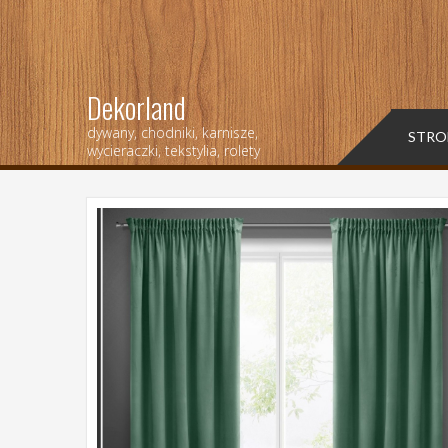
Dekorland
dywany, chodniki, karnisze,
STRO
wycieraczki, tekstylia, rolety