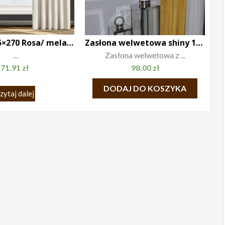
Zasłona 135×270 Rosa/ melanie
Zasłona welwetowa shiny 140×250
...
Zasłona welwetowa z ...
71.91
zł
98.00
zł
DODAJ DO KOSZYKA
zytaj dalej