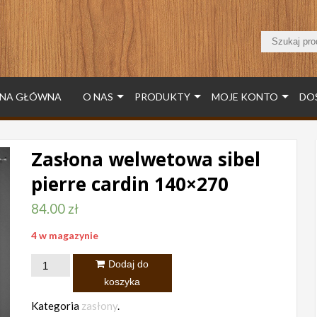
NA GŁÓWNA
O NAS
PRODUKTY
MOJE KONTO
DO
Zasłona welwetowa sibel
pierre cardin 140×270
84.00
zł
4 w magazynie
ilość
Dodaj do
Zasłona
koszyka
welwetowa
Kategoria
zasłony
.