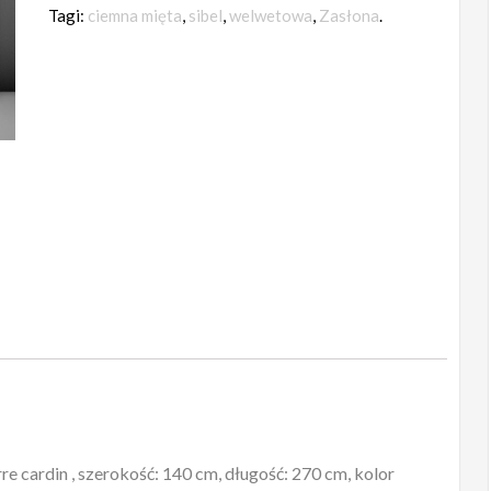
sibel
Tagi:
ciemna mięta
,
sibel
,
welwetowa
,
Zasłona
.
pierre
cardin
140x270
e cardin , szerokość: 140 cm, długość: 270 cm, kolor