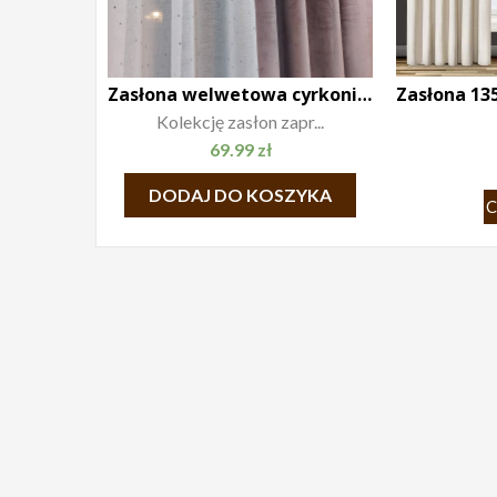
Zasłona welwetowa cyrkonie 140×250
Kolekcję zasłon zapr...
69.99
zł
DODAJ DO KOSZYKA
C