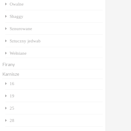
Owalne
Shaggy
Sznurowane
Sztuczny jedwab
Wełniane
Firany
Karnisze
16
19
25
28