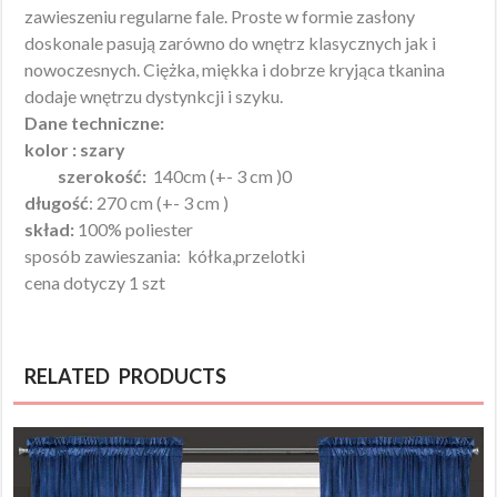
zawieszeniu regularne fale. Proste w formie zasłony
doskonale pasują zarówno do wnętrz klasycznych jak i
nowoczesnych. Ciężka, miękka i dobrze kryjąca tkanina
dodaje wnętrzu dystynkcji i szyku.
Dane techniczne:
kolor : szary
szerokość:
140cm (+- 3 cm )0
długość
: 270 cm (+- 3 cm )
skład:
100% poliester
sposób zawieszania: kółka,przelotki
cena dotyczy 1 szt
RELATED PRODUCTS