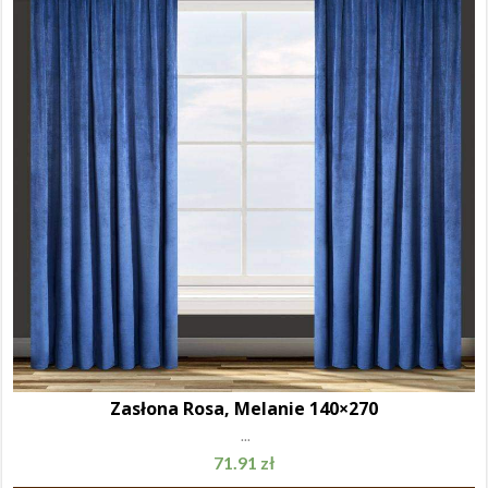
Zasłona Rosa, Melanie 140×270
...
71.91
zł