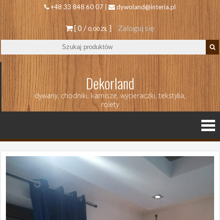
+48 33 848 60 07 |
dywoland@interia.pl
[ 0 /
]
Zaloguj się
0.00 ZŁ
Dekorland
dywany, chodniki, karnisze, wycieraczki, tekstylia,
rolety