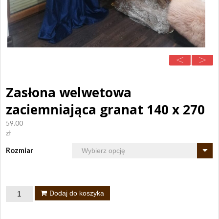
Zasłona welwetowa
zaciemniająca granat 140 x 270
59.00
zł
Rozmiar
ilość
Dodaj do koszyka
Zasłona
welwetowa