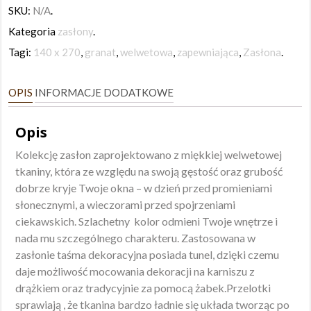
SKU:
N/A
.
zaciemniająca
Kategoria
zasłony
.
granat
Tagi:
140 x 270
,
granat
,
welwetowa
,
zapewniająca
,
Zasłona
.
140
x
OPIS
INFORMACJE DODATKOWE
270
Opis
Kolekcję zasłon zaprojektowano z miękkiej welwetowej
tkaniny, która ze względu na swoją gęstość oraz grubość
dobrze kryje Twoje okna – w dzień przed promieniami
słonecznymi, a wieczorami przed spojrzeniami
ciekawskich. Szlachetny kolor odmieni Twoje wnętrze i
nada mu szczególnego charakteru. Zastosowana w
zasłonie taśma dekoracyjna posiada tunel, dzięki czemu
daje możliwość mocowania dekoracji na karniszu z
drążkiem oraz tradycyjnie za pomocą żabek.Przelotki
sprawiają , że tkanina bardzo ładnie się układa tworząc po