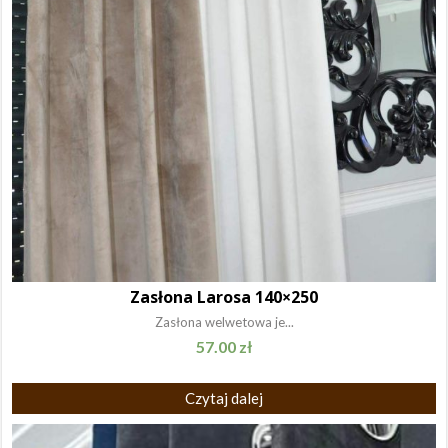
Zasłona Larosa 140×250
Zasłona welwetowa je...
57.00
zł
Czytaj dalej