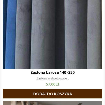
Zasłona Larosa 140×250
Zasłona welwetowa je...
57.00
zł
DODAJ DO KOSZYKA