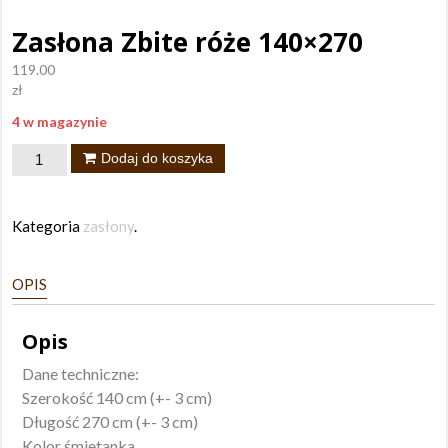
Zasłona Zbite róże 140×270
119.00
zł
4 w magazynie
ilość
Dodaj do koszyka
Zasłona
Zbite
Kategoria
zasłony
.
róże
140x270
OPIS
Opis
Dane techniczne:
Szerokość 140 cm (+- 3 cm)
Długość 270 cm (+- 3 cm)
Kolor śmietanka