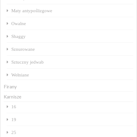
Maty antypoślizgowe
Owalne
Shaggy
Sznurowane
Sztuczny jedwab
Wełniane
Firany
Karnisze
16
19
25