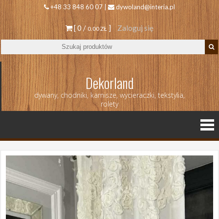
+48 33 848 60 07 |
dywoland@interia.pl
[ 0 /
]
Zaloguj się
0.00 ZŁ
Dekorland
dywany, chodniki, karnisze, wycieraczki, tekstylia,
rolety