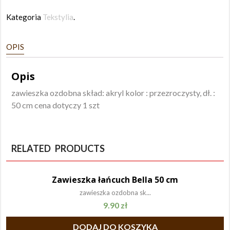
Rita
Kategoria
Tekstylia
.
50
cm
OPIS
Opis
zawieszka ozdobna skład: akryl kolor : przezroczysty, dł. :
50 cm cena dotyczy 1 szt
RELATED PRODUCTS
Zawieszka łańcuch Bella 50 cm
zawieszka ozdobna sk...
9.90
zł
DODAJ DO KOSZYKA