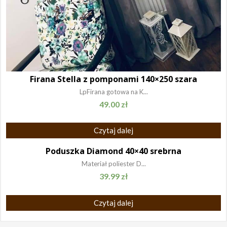
Firana Stella z pomponami 140×250 szara
LpFirana gotowa na K...
49.00
zł
Czytaj dalej
Poduszka Diamond 40×40 srebrna
Materiał poliester D...
39.99
zł
Czytaj dalej