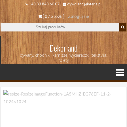
+48 33 848 60 07 |
dywoland@interia.pl
[ 0 /
]
Zaloguj się
0.00 ZŁ
Dekorland
dywany, chodniki, karnisze, wycieraczki, tekstylia,
rolety