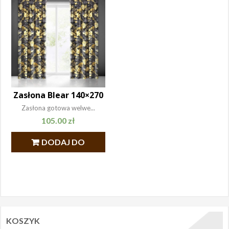
Zasłona Blear 140×270
Zasłona gotowa welwe...
105.00
zł
DODAJ DO
KOSZYKA
KOSZYK