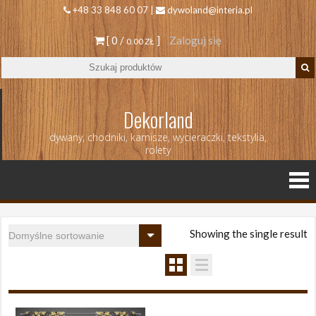
+48 33 848 60 07 |
dywoland@interia.pl
[ 0 /
]
Zaloguj się
0.00 ZŁ
Dekorland
dywany, chodniki, karnisze, wycieraczki, tekstylia,
rolety
Showing the single result