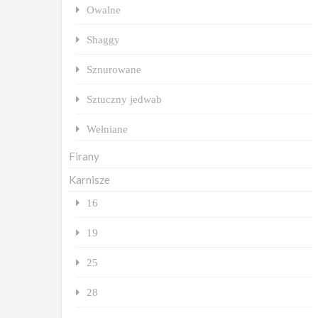
Owalne
Shaggy
Sznurowane
Sztuczny jedwab
Wełniane
Firany
Karnisze
16
19
25
28