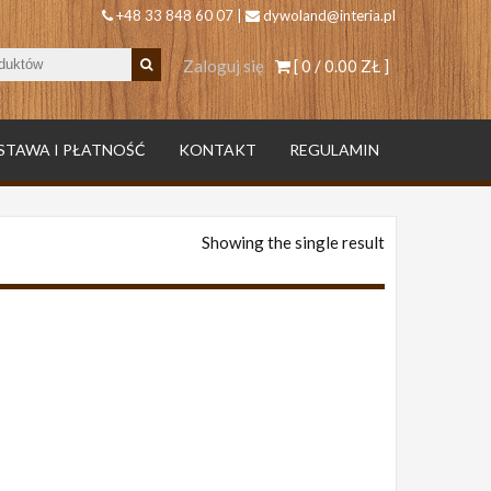
+48 33 848 60 07 |
dywoland@interia.pl
Zaloguj się
[ 0 /
0.00 ZŁ
]
STAWA I PŁATNOŚĆ
KONTAKT
REGULAMIN
Showing the single result