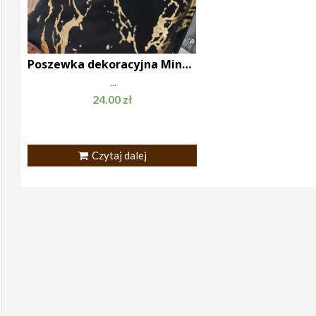
Poszewka dekoracyjna Mink czarno złota 45×45
...
24.00
zł
Czytaj dalej