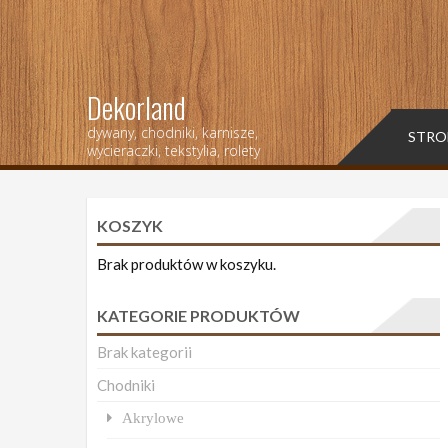
Dekorland
dywany, chodniki, karnisze,
STRO
wycieraczki, tekstylia, rolety
KOSZYK
Brak produktów w koszyku.
KATEGORIE PRODUKTÓW
Brak kategorii
Chodniki
Akrylowe