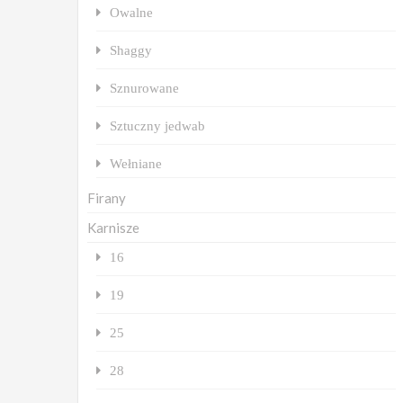
Owalne
Shaggy
Sznurowane
Sztuczny jedwab
Wełniane
Firany
Karnisze
16
19
25
28