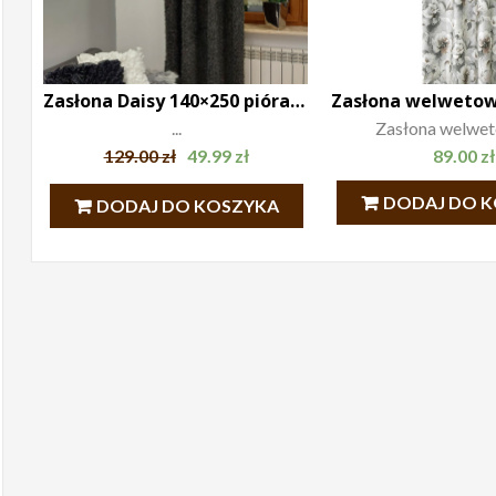
Zasłona Daisy 140×250 pióra, szara
...
Zasłona welweto
129.00
zł
49.99
zł
89.00
zł
DODAJ DO 
DODAJ DO KOSZYKA