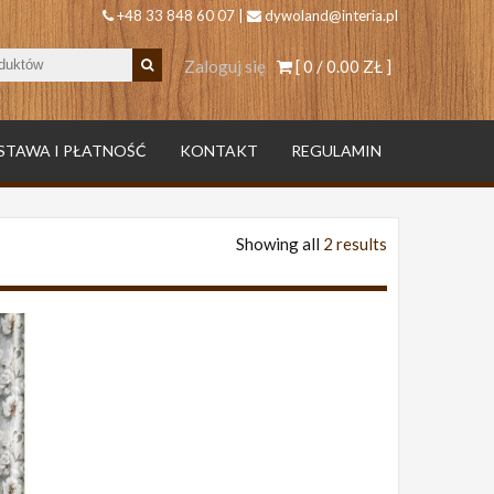
+48 33 848 60 07 |
dywoland@interia.pl
Zaloguj się
[ 0 /
0.00 ZŁ
]
STAWA I PŁATNOŚĆ
KONTAKT
REGULAMIN
Showing all
2 results