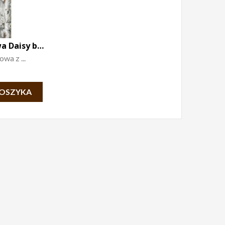
Zasłona welwetowa Daisy beż, srebro 140×250
wa z ...
KOSZYKA