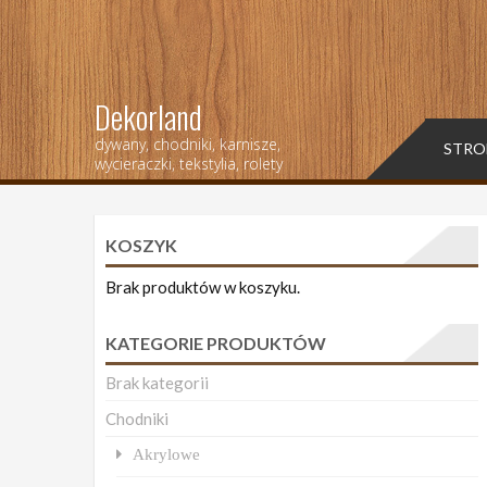
Dekorland
dywany, chodniki, karnisze,
STRO
wycieraczki, tekstylia, rolety
KOSZYK
Brak produktów w koszyku.
KATEGORIE PRODUKTÓW
Brak kategorii
Chodniki
Akrylowe