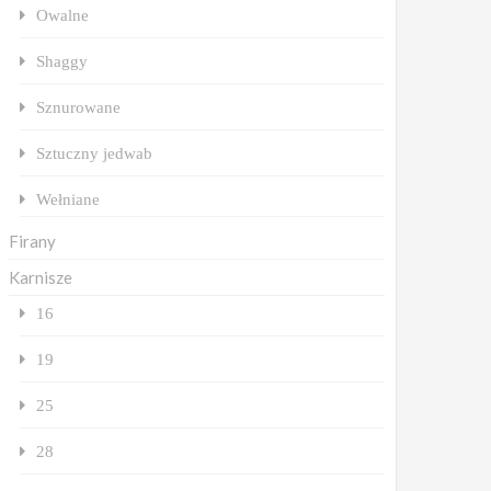
Owalne
Shaggy
Sznurowane
Sztuczny jedwab
Wełniane
Firany
Karnisze
16
19
25
28