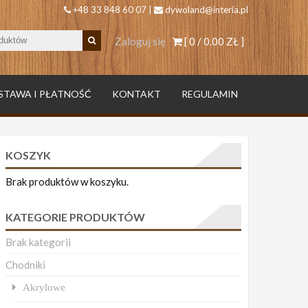
+48 33 848 60 07 |
dywoland@interia.pl
Zaloguj się
[ 0 /
0.00 ZŁ
]
STAWA I PŁATNOŚĆ
KONTAKT
REGULAMIN
KOSZYK
Brak produktów w koszyku.
KATEGORIE PRODUKTÓW
Brak kategorii
Chodniki
Akrylowe