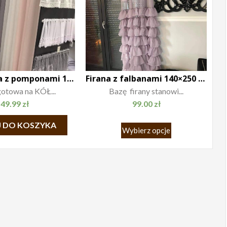
Firana Stela z pomponami 140×250 różowa
Firana z falbanami 140×250 szara, przelotki
gotowa na KÓŁ...
Bazę firany stanowi...
49.99
zł
99.00
zł
 DO KOSZYKA
Wybierz opcje