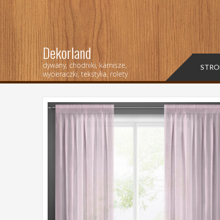
Dekorland
dywany, chodniki, karnisze,
STRO
wycieraczki, tekstylia, rolety