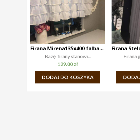
Firana Mirena135x400 falbany, taśma
Bazę firany stanowi...
Firana 
129.00
zł
DODAJ DO KOSZYKA
DODAJ