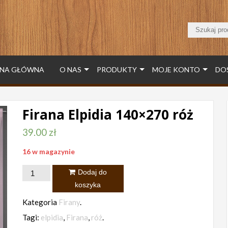
NA GŁÓWNA
O NAS
PRODUKTY
MOJE KONTO
DO
Firana Elpidia 140×270 róż
39.00
zł
16 w magazynie
ilość
Dodaj do
Firana
koszyka
Elpidia
Kategoria
Firany
.
140x270
Tagi:
elpidia
,
Firana
,
róż
.
róż