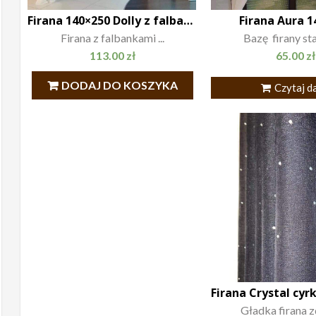
Firana 140×250 Dolly z falbanami
Firana Aura 
Firana z falbankami ...
Bazę firany sta
113.00
zł
65.00
zł
DODAJ DO KOSZYKA
Czytaj da
Gładka firana z