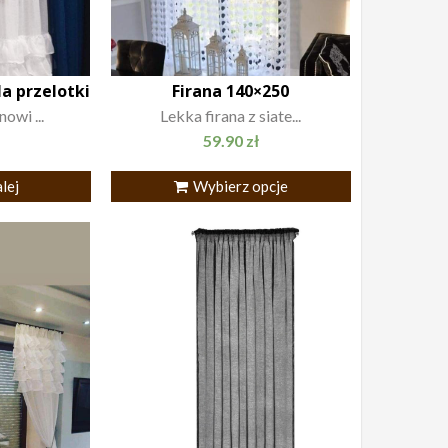
la przelotki
Firana 140×250
owi ...
Lekka firana z siate...
59.90
zł
lej
Wybierz opcje