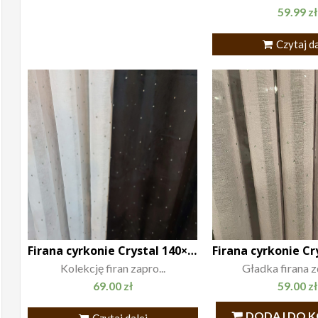
59.99
zł
Czytaj da
Firana cyrkonie Crystal 140×250
Kolekcję firan zapro...
Gładka firana z
69.00
zł
59.00
zł
DODAJ DO 