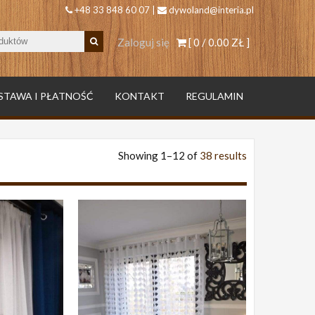
+48 33 848 60 07 |
dywoland@interia.pl
Zaloguj się
[ 0 /
0.00 ZŁ
]
STAWA I PŁATNOŚĆ
KONTAKT
REGULAMIN
Showing 1–12 of
38 results