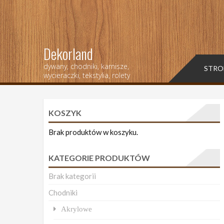
Dekorland
dywany, chodniki, karnisze,
STRO
wycieraczki, tekstylia, rolety
KOSZYK
Brak produktów w koszyku.
KATEGORIE PRODUKTÓW
Brak kategorii
Chodniki
Akrylowe