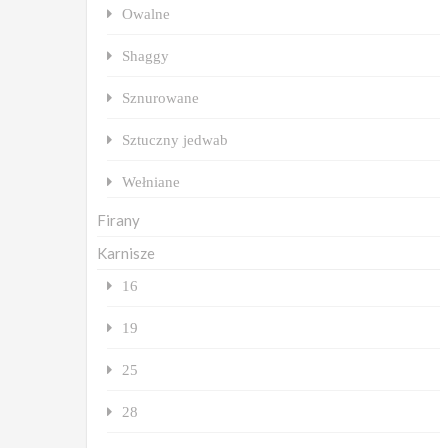
Owalne
Shaggy
Sznurowane
Sztuczny jedwab
Wełniane
Firany
Karnisze
16
19
25
28