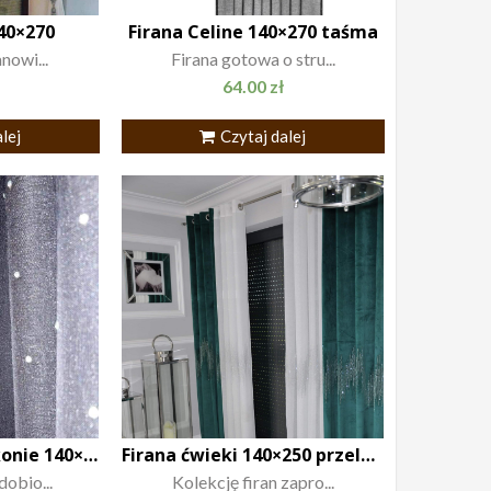
140×270
Firana Celine 140×270 taśma
nowi...
Firana gotowa o stru...
64.00
zł
lej
Czytaj dalej
Firana Crystal cyrkonie 140×250
Firana ćwieki 140×250 przelotka biała
dobio...
Kolekcję firan zapro...