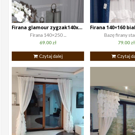
Firana glamour zygzak140x250 biała, złoto
Firana 140×160 bia
Firana 140×250 ...
Bazę firany stan
69.00
zł
79.00
zł
Czytaj dalej
Czytaj da