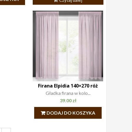
Czytaj dalej
Firana Elpidia 140×270 róż
Gładka firana w kolo...
39.00
zł
DODAJ DO KOSZYKA