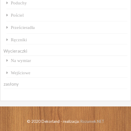
Poduchy
Pościel
Prześcieradła
Ręczniki
Wycieraczki
Na wymiar
Wejściowe
zasłony
© 2020 Dekorland - realizacja:
Rozumek.NET