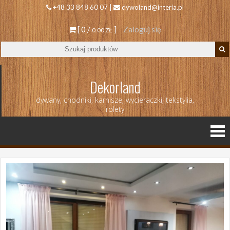
+48 33 848 60 07 |
dywoland@interia.pl
[ 0 /
]
Zaloguj się
0.00 ZŁ
Dekorland
dywany, chodniki, karnisze, wycieraczki, tekstylia,
rolety