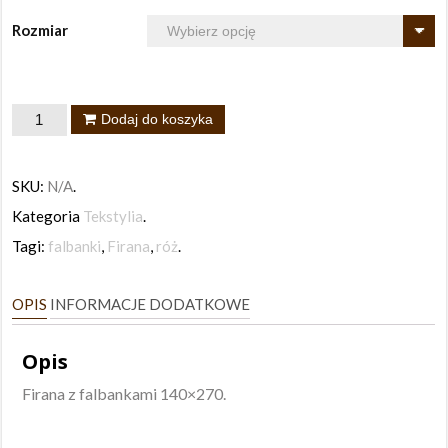
Rozmiar
ilość
Dodaj do koszyka
Firana
falbanki
SKU:
N/A
.
Lorena
Kategoria
Tekstylia
.
140x270
Tagi:
falbanki
,
Firana
,
róż
.
OPIS
INFORMACJE DODATKOWE
Opis
Firana z falbankami 140×270.