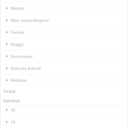
Makaty
Maty antypoślizgowe
Owalne
Shaggy
Sznurowane
Sztuczny jedwab
Wełniane
Firany
Karnisze
16
19