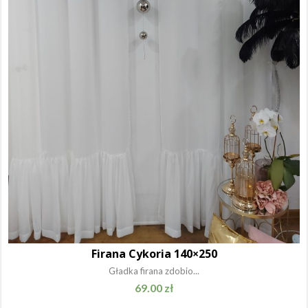
Firana Cykoria 140×250
Gładka firana zdobio...
69.00
zł