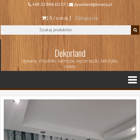
+48 33 848 60 07 |
dywoland@interia.pl
[ 0 /
]
Zaloguj się
0.00 ZŁ
Dekorland
dywany, chodniki, karnisze, wycieraczki, tekstylia,
rolety