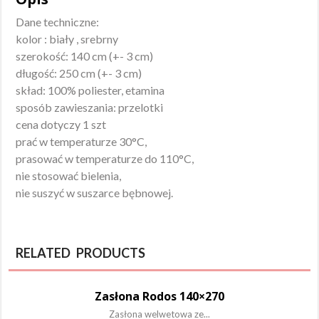
Dane techniczne:
kolor : biały , srebrny
szerokość: 140 cm (+- 3 cm)
długość: 250 cm (+- 3 cm)
skład: 100% poliester, etamina
sposób zawieszania: przelotki
cena dotyczy 1 szt
prać w temperaturze 30°C,
prasować w temperaturze do 110°C,
nie stosować bielenia,
nie suszyć w suszarce bębnowej.
RELATED PRODUCTS
Zasłona Rodos 140×270
Zasłona welwetowa ze...