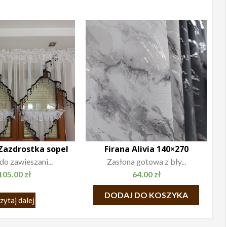
Zazdrostka sopel
Firana Alivia 140×270
do zawieszani...
Zasłona gotowa z bły...
105.00
zł
64.00
zł
DODAJ DO KOSZYKA
zytaj dalej