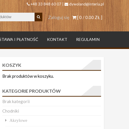
+48 33 848 60 07 |
dywoland@interia.pl
Zaloguj się
[ 0 /
0.00 ZŁ
]
STAWA I PŁATNOŚĆ
KONTAKT
REGULAMIN
KOSZYK
Brak produktów w koszyku.
KATEGORIE PRODUKTÓW
Brak kategorii
Chodniki
Akrylowe