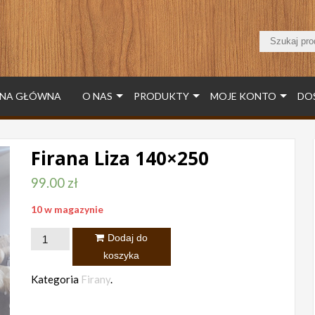
NA GŁÓWNA
O NAS
PRODUKTY
MOJE KONTO
DO
Firana Liza 140×250
99.00
zł
10 w magazynie
ilość
Dodaj do
Firana
koszyka
Liza
Kategoria
Firany
.
140x250