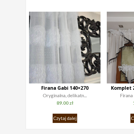
Firana Gabi 140×270
Komplet 
Oryginalna, delikatn...
Firana 
89.00
zł
Czytaj dalej
C