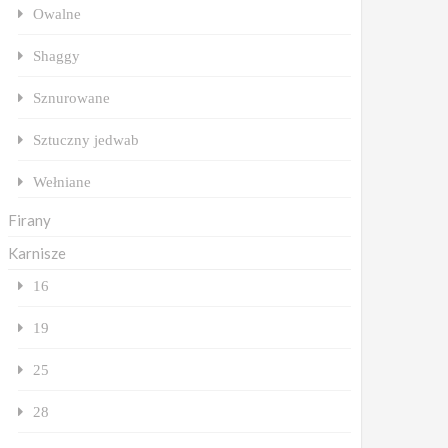
Owalne
Shaggy
Sznurowane
Sztuczny jedwab
Wełniane
Firany
Karnisze
16
19
25
28