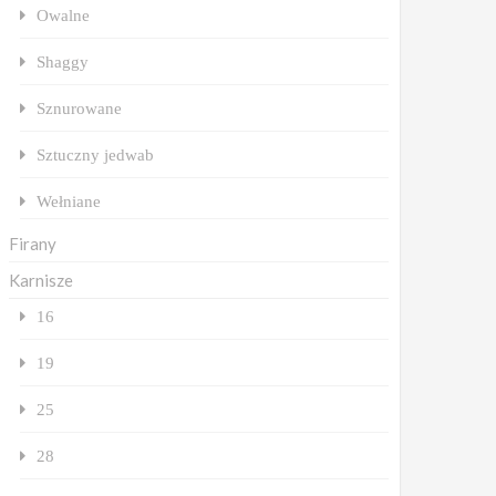
Owalne
Shaggy
Sznurowane
Sztuczny jedwab
Wełniane
Firany
Karnisze
16
19
25
28