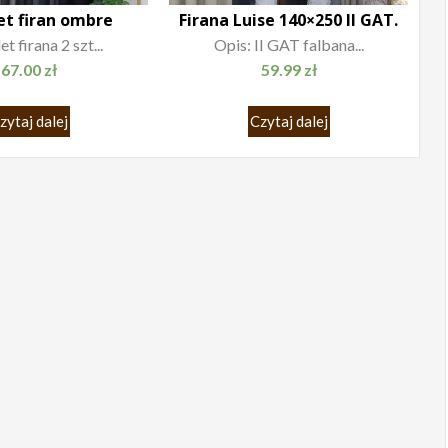
t firan ombre
Firana Luise 140×250 II GAT.
 firana 2 szt...
Opis: II GAT falbana...
67.00
zł
59.99
zł
zytaj dalej
Czytaj dalej