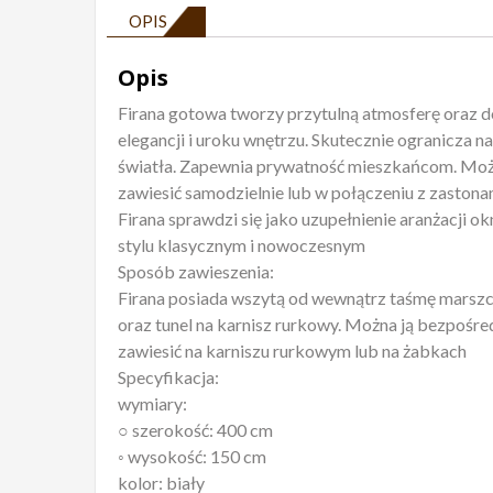
OPIS
Opis
Firana gotowa tworzy przytulną atmosferę oraz d
elegancji i uroku wnętrzu. Skutecznie ogranicza n
światła. Zapewnia prywatność mieszkańcom. Moż
zawiesić samodzielnie lub w połączeniu z zastona
Firana sprawdzi się jako uzupełnienie aranżacji o
stylu klasycznym i nowoczesnym
Sposób zawieszenia:
Firana posiada wszytą od wewnątrz taśmę marsz
oraz tunel na karnisz rurkowy. Można ją bezpośre
zawiesić na karniszu rurkowym lub na żabkach
Specyfikacja:
wymiary:
○ szerokość: 400 cm
◦ wysokość: 150 cm
kolor: biały