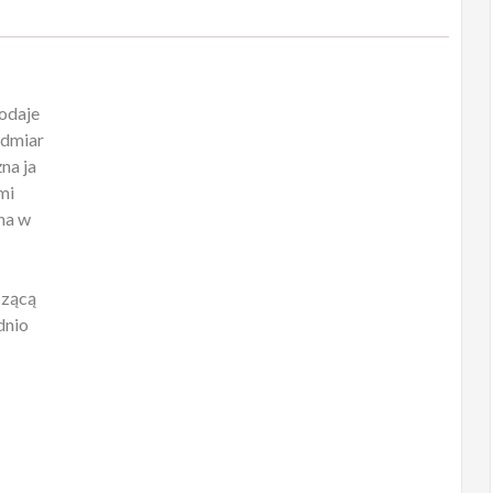
odaje
admiar
na ja
mi
kna w
czącą
dnio