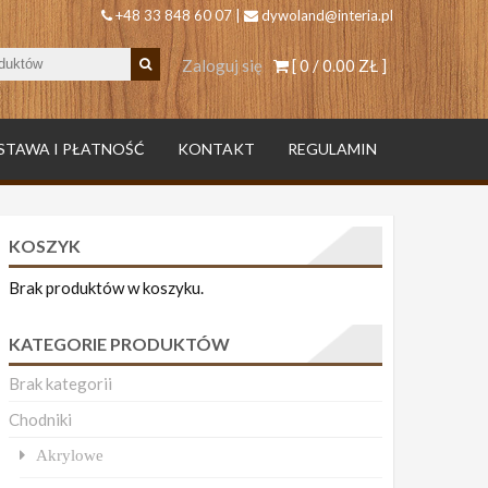
+48 33 848 60 07 |
dywoland@interia.pl
Zaloguj się
[ 0 /
0.00 ZŁ
]
STAWA I PŁATNOŚĆ
KONTAKT
REGULAMIN
KOSZYK
Brak produktów w koszyku.
KATEGORIE PRODUKTÓW
Brak kategorii
Chodniki
Akrylowe