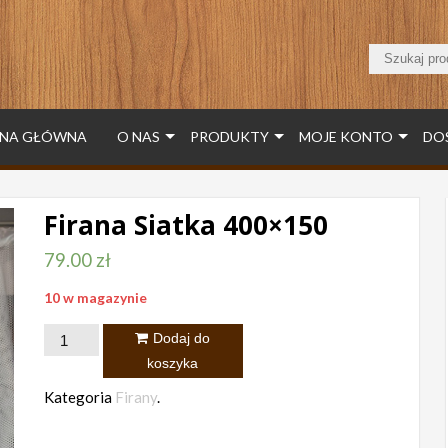
NA GŁÓWNA
O NAS
PRODUKTY
MOJE KONTO
DO
Firana Siatka 400×150
79.00
zł
10 w magazynie
ilość
Dodaj do
Firana
koszyka
Siatka
Kategoria
Firany
.
400x150