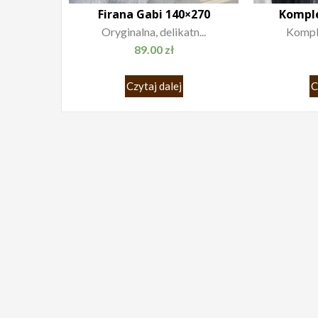
Firana Gabi 140×270
Komple
Oryginalna, delikatn...
Komplet
89.00
zł
Czytaj dalej
C