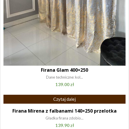
Firana Glam 400×250
Dane techniczne: kol...
139.00
zł
Czytaj dalej
Firana Mirena z falbanami 140×250 przelotka
Gładka firana zdobio...
139.90
zł