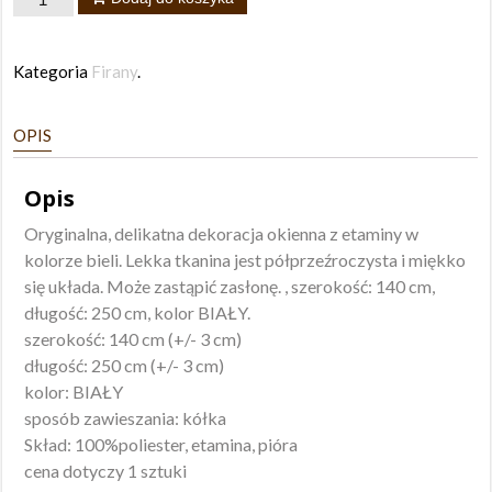
Firana
Marion
Kategoria
Firany
.
140x250
OPIS
Opis
Oryginalna, delikatna dekoracja okienna z etaminy w
kolorze bieli. Lekka tkanina jest półprzeźroczysta i miękko
się układa. Może zastąpić zasłonę. , szerokość: 140 cm,
długość: 250 cm, kolor BIAŁY.
szerokość: 140 cm (+/- 3 cm)
długość: 250 cm (+/- 3 cm)
kolor: BIAŁY
sposób zawieszania: kółka
Skład: 100%poliester, etamina, pióra
cena dotyczy 1 sztuki