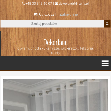
+48 33 848 60 07 |
dywoland@interia.pl
[ 0 /
]
Zaloguj się
0.00 ZŁ
Dekorland
dywany, chodniki, karnisze, wycieraczki, tekstylia,
rolety