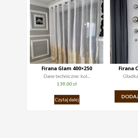
Firana Glam 400×250
Firana 
Dane techniczne: kol...
Gładka 
139.00
zł
DODAJ
Czytaj dalej