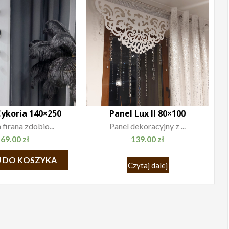
Cykoria 140×250
Panel Lux II 80×100
firana zdobio...
Panel dekoracyjny z ...
69.00
zł
139.00
zł
 DO KOSZYKA
Czytaj dalej