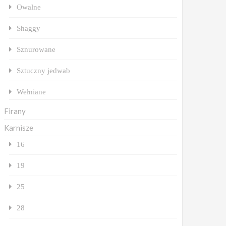
Owalne
Shaggy
Sznurowane
Sztuczny jedwab
Wełniane
Firany
Karnisze
16
19
25
28