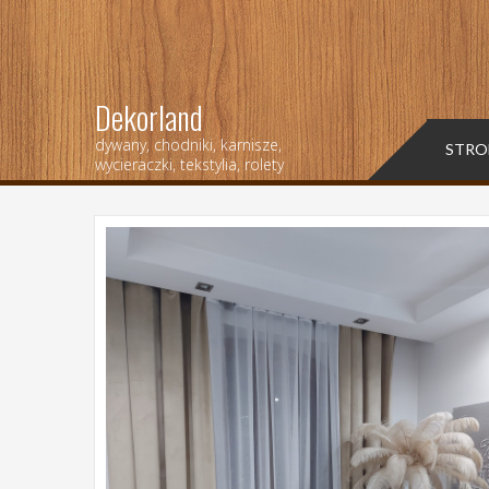
Dekorland
dywany, chodniki, karnisze,
STRO
wycieraczki, tekstylia, rolety