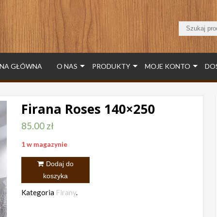
NA GŁÓWNA
O NAS
PRODUKTY
MOJE KONTO
DO
Firana Roses 140×250
85.00
zł
1 w magazynie
ilość
Dodaj do
Firana
koszyka
Roses
Kategoria
Firany
.
140x250