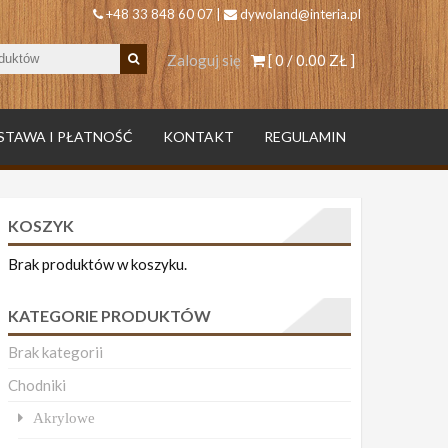
+48 33 848 60 07 |
dywoland@interia.pl
Zaloguj się
[ 0 /
0.00 ZŁ
]
STAWA I PŁATNOŚĆ
KONTAKT
REGULAMIN
KOSZYK
Brak produktów w koszyku.
KATEGORIE PRODUKTÓW
Brak kategorii
Chodniki
Akrylowe