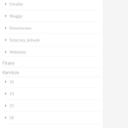
Owalne
Shaggy
Sznurowane
Sztuczny jedwab
Wełniane
Firany
Karnisze
16
19
25
28