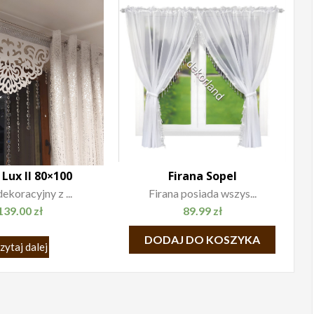
 Lux II 80×100
Firana Sopel
ekoracyjny z ...
Firana posiada wszys...
139.00
zł
89.99
zł
DODAJ DO KOSZYKA
zytaj dalej