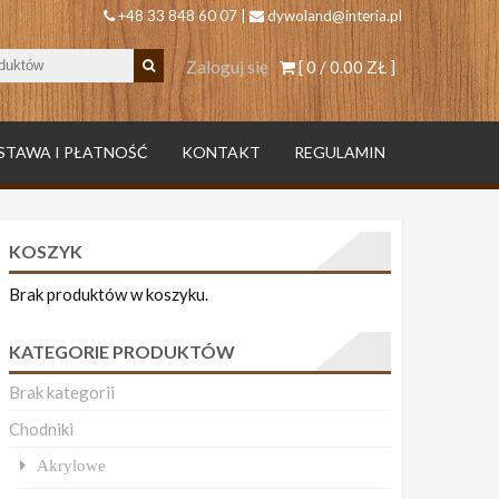
+48 33 848 60 07 |
dywoland@interia.pl
Zaloguj się
[ 0 /
0.00 ZŁ
]
STAWA I PŁATNOŚĆ
KONTAKT
REGULAMIN
KOSZYK
Brak produktów w koszyku.
KATEGORIE PRODUKTÓW
Brak kategorii
Chodniki
Akrylowe