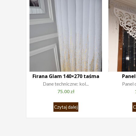
Firana Glam 140×270 taśma
Panel
Dane techniczne: kol...
Panel d
75.00
zł
Czytaj dalej
C