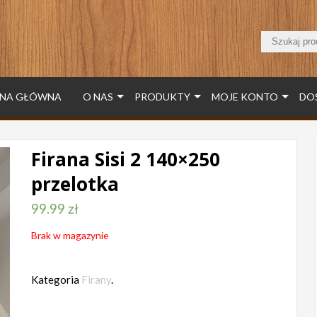
NA GŁÓWNA
O NAS
PRODUKTY
MOJE KONTO
DO
Firana Sisi 2 140×250
przelotka
99.99
zł
Brak w magazynie
Kategoria
Firany
.