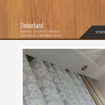
Dekorland
dywany, chodniki, karnisze,
STRO
wycieraczki, tekstylia, rolety