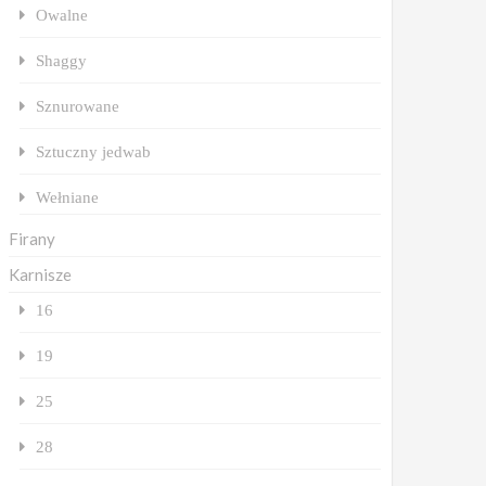
Owalne
Shaggy
Sznurowane
Sztuczny jedwab
Wełniane
Firany
Karnisze
16
19
25
28