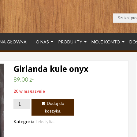
NA GŁÓWNA
O NAS
PRODUKTY
MOJE KONTO
DO
Girlanda kule onyx
89.00
zł
20 w magazynie
ilość
Dodaj do
Girlanda
koszyka
kule
Kategoria
Tekstylia
.
onyx