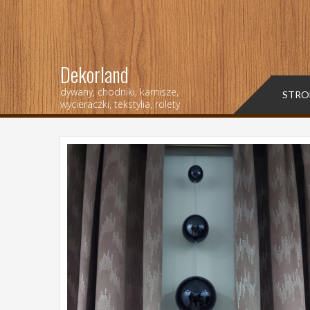
Dekorland
dywany, chodniki, karnisze,
STRO
wycieraczki, tekstylia, rolety