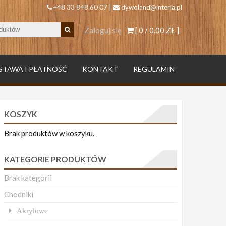
+48 33 848 60 07 |
dywoland@interia.pl
Zaloguj się
[ 0 /
0.00 ZŁ
]
STAWA I PŁATNOŚĆ
KONTAKT
REGULAMIN
KOSZYK
Brak produktów w koszyku.
KATEGORIE PRODUKTÓW
Brak kategorii
Chodniki
Akrylowe