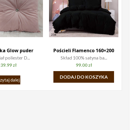
ka Glow puder
Pościeli Flamenco 160×200
ł poliester D...
Skład 100% satyna ba...
39.99
zł
99.00
zł
DODAJ DO KOSZYKA
zytaj dalej