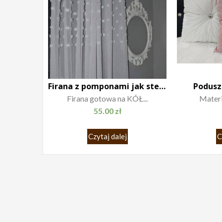
Firana z pomponami jak stella 140×250 biała
Podusz
Firana gotowa na KÓŁ...
Materia
55.00
zł
Czytaj dalej
C